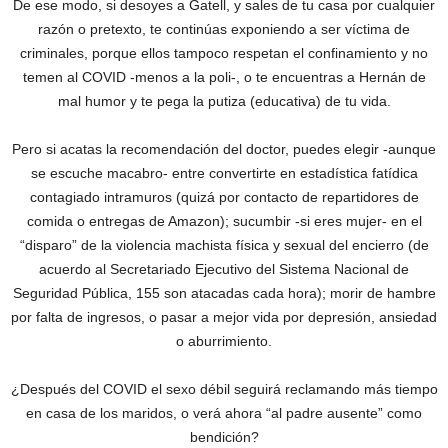
De ese modo, si desoyes a Gatell, y sales de tu casa por cualquier
razón o pretexto, te continúas exponiendo a ser víctima de
criminales, porque ellos tampoco respetan el confinamiento y no
temen al COVID -menos a la poli-, o te encuentras a Hernán de
mal humor y te pega la putiza (educativa) de tu vida.
Pero si acatas la recomendación del doctor, puedes elegir -aunque
se escuche macabro- entre convertirte en estadística fatídica
contagiado intramuros (quizá por contacto de repartidores de
comida o entregas de Amazon); sucumbir -si eres mujer- en el
“disparo” de la violencia machista física y sexual del encierro (de
acuerdo al Secretariado Ejecutivo del Sistema Nacional de
Seguridad Pública, 155 son atacadas cada hora); morir de hambre
por falta de ingresos, o pasar a mejor vida por depresión, ansiedad
o aburrimiento.
¿Después del COVID el sexo débil seguirá reclamando más tiempo
en casa de los maridos, o verá ahora “al padre ausente” como
bendición?