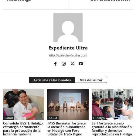
Expediente Ultra
http://expedienteultra.com
Artículos relacionados
Más del autor
Salud
Salud
Hidalgo
Consolida ISSSTE Hidalgo
IMSS Bienestar fortalece
SSH fortalece acceso
estrategia permanente
la atención humanizada
gratuito a la planificación
para la protección de la
en Hidalgo con Foro
familiar y derechos
lactancia materna
Estatal de Trato Digno
reproductivos en Hidalgo