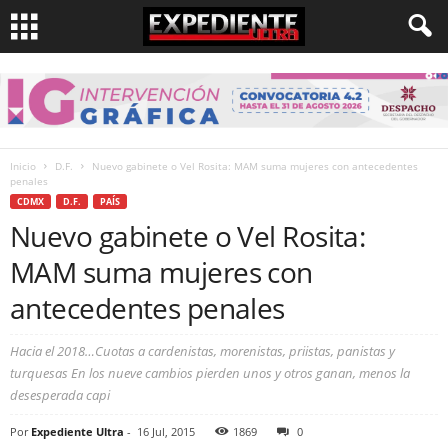
Inicio
D.F.
Nuevo gabinete o Vel Rosita: MAM suma mujeres con antecedentes
penales
CDMX
D.F.
PAÍS
Nuevo gabinete o Vel Rosita:
MAM suma mujeres con
antecedentes penales
Hacia el 2018…Cuotas a cardenistas, morenistas, priistas, panistas y
turquesas En los nueve cambios pierden unos y otros ganan, menos la
desesperada capi
Por
Expediente Ultra
-
16 Jul, 2015
1869
0