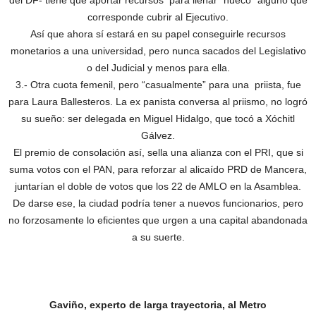
del DF- tiene que aportar recursos para llenar “hueco” alguno que
corresponde cubrir al Ejecutivo.
Así que ahora sí estará en su papel conseguirle recursos
monetarios a una universidad, pero nunca sacados del Legislativo
o del Judicial y menos para ella.
3.- Otra cuota femenil, pero “casualmente” para una priista, fue
para Laura Ballesteros. La ex panista conversa al priismo, no logró
su sueño: ser delegada en Miguel Hidalgo, que tocó a Xóchitl
Gálvez.
El premio de consolación así, sella una alianza con el PRI, que si
suma votos con el PAN, para reforzar al alicaído PRD de Mancera,
juntarían el doble de votos que los 22 de AMLO en la Asamblea.
De darse ese, la ciudad podría tener a nuevos funcionarios, pero
no forzosamente lo eficientes que urgen a una capital abandonada
a su suerte.
Gaviño, experto de larga trayectoria, al Metro