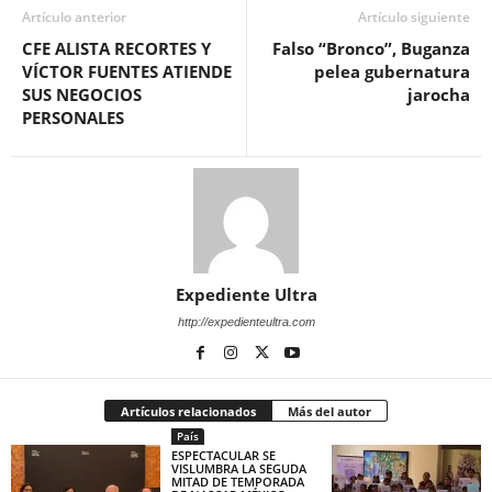
Artículo anterior
Artículo siguiente
CFE ALISTA RECORTES Y
Falso “Bronco”, Buganza
VÍCTOR FUENTES ATIENDE
pelea gubernatura
SUS NEGOCIOS
jarocha
PERSONALES
Expediente Ultra
http://expedienteultra.com
Artículos relacionados
Más del autor
País
ESPECTACULAR SE
VISLUMBRA LA SEGUDA
MITAD DE TEMPORADA