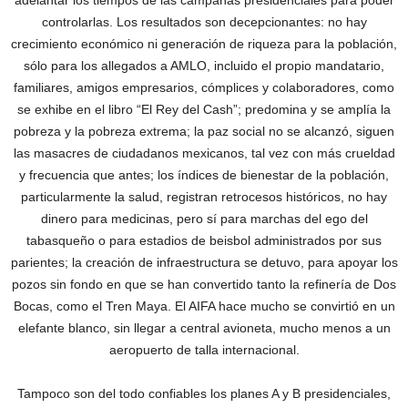
adelantar los tiempos de las campañas presidenciales para poder
controlarlas. Los resultados son decepcionantes: no hay
crecimiento económico ni generación de riqueza para la población,
sólo para los allegados a AMLO, incluido el propio mandatario,
familiares, amigos empresarios, cómplices y colaboradores, como
se exhibe en el libro “El Rey del Cash”; predomina y se amplía la
pobreza y la pobreza extrema; la paz social no se alcanzó, siguen
las masacres de ciudadanos mexicanos, tal vez con más crueldad
y frecuencia que antes; los índices de bienestar de la población,
particularmente la salud, registran retrocesos históricos, no hay
dinero para medicinas, pero sí para marchas del ego del
tabasqueño o para estadios de beisbol administrados por sus
parientes; la creación de infraestructura se detuvo, para apoyar los
pozos sin fondo en que se han convertido tanto la refinería de Dos
Bocas, como el Tren Maya. El AIFA hace mucho se convirtió en un
elefante blanco, sin llegar a central avioneta, mucho menos a un
aeropuerto de talla internacional.
Tampoco son del todo confiables los planes A y B presidenciales,