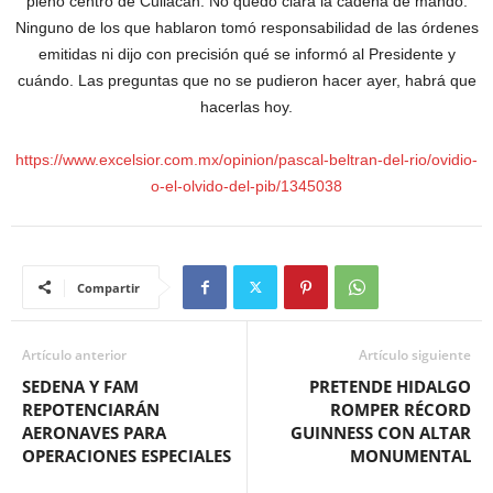
pleno centro de Culiacán. No quedó clara la cadena de mando.
Ninguno de los que hablaron tomó responsabilidad de las órdenes
emitidas ni dijo con precisión qué se informó al Presidente y
cuándo. Las preguntas que no se pudieron hacer ayer, habrá que
hacerlas hoy.
https://www.excelsior.com.mx/opinion/pascal-beltran-del-rio/ovidio-
o-el-olvido-del-pib/1345038
Compartir
Artículo anterior
Artículo siguiente
SEDENA Y FAM
PRETENDE HIDALGO
REPOTENCIARÁN
ROMPER RÉCORD
AERONAVES PARA
GUINNESS CON ALTAR
OPERACIONES ESPECIALES
MONUMENTAL