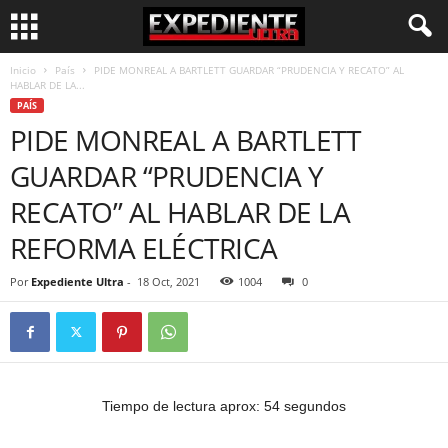
Inicio
País
PIDE MONREAL A BARTLETT GUARDAR “PRUDENCIA Y RECATO” AL
HABLAR DE LA...
PAÍS
PIDE MONREAL A BARTLETT
GUARDAR “PRUDENCIA Y
RECATO” AL HABLAR DE LA
REFORMA ELÉCTRICA
Por
Expediente Ultra
-
18 Oct, 2021
1004
0
Tiempo de lectura aprox: 54 segundos