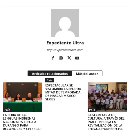
Expediente Ultra
http://expedienteultra.com
Artículos relacionados
Más del autor
País
ESPECTACULAR SE
VISLUMBRA LA SEGUDA
MITAD DE TEMPORADA
DE NASCAR MÉXICO
SERIES
País
País
LA FERIA DE LAS
LA SECRETARÍA DE
LENGUAS INDÍGENAS
CULTURA, A TRAVÉS DEL
NACIONALES LLEGA A
INALI, IMPULSA LA
DURANGO PARA
REVITALIZACIÓN DE LA
RECONOCER Y CELEBRAR
LENGUA P’URHÉPECHA