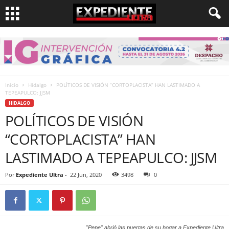
Inicio
Hidalgo
POLÍTICOS DE VISIÓN “CORTOPLACISTA” HAN LASTIMADO A
TEPEAPULCO: JJSM
HIDALGO
POLÍTICOS DE VISIÓN
“CORTOPLACISTA” HAN
LASTIMADO A TEPEAPULCO: JJSM
Por
Expediente Ultra
-
22 Jun, 2020
3498
0
"Pepe" abrió las puertas de su hogar a Expediente Ultra