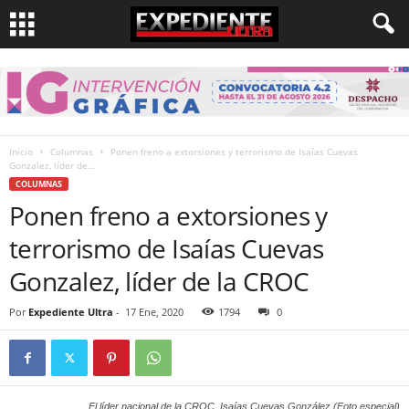
Inicio
Columnas
Ponen freno a extorsiones y terrorismo de Isaías Cuevas
Gonzalez, líder de...
COLUMNAS
Ponen freno a extorsiones y
terrorismo de Isaías Cuevas
Gonzalez, líder de la CROC
Por
Expediente Ultra
-
17 Ene, 2020
1794
0
El líder nacional de la CROC, Isaías Cuevas González (Foto especial)