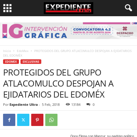
Inicio
EdoMex
PROTEGIDOS DEL GRUPO ATLACOMULCO DESPOJAN A EJIDATARIOS
DEL EDOMÉX
EDOMEX
EXCLUSIVAS
PROTEGIDOS DEL GRUPO
ATLACOMULCO DESPOJAN A
EJIDATARIOS DEL EDOMÉX
Por
Expediente Ultra
-
5 Feb, 2018
13184
0
Dora Elena con Manzur, su padrino político