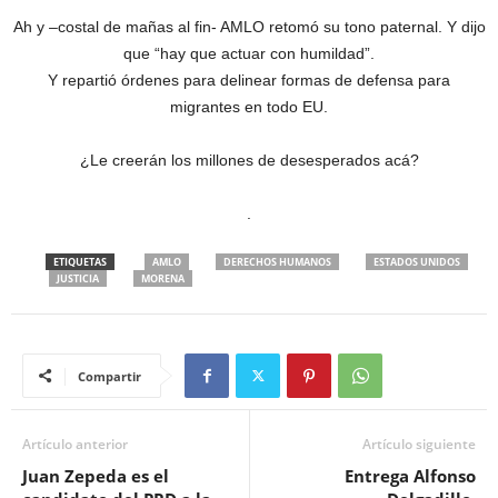
Ah y –costal de mañas al fin- AMLO retomó su tono paternal. Y dijo
que “hay que actuar con humildad”.
Y repartió órdenes para delinear formas de defensa para
migrantes en todo EU.
¿Le creerán los millones de desesperados acá?
.
ETIQUETAS
AMLO
DERECHOS HUMANOS
ESTADOS UNIDOS
JUSTICIA
MORENA
Compartir
Artículo anterior
Artículo siguiente
Juan Zepeda es el
Entrega Alfonso