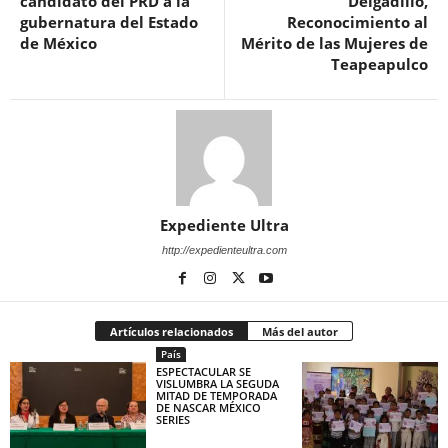
candidato del PRD a la
Delgadillo,
gubernatura del Estado
Reconocimiento al
de México
Mérito de las Mujeres de
Teapeapulco
Expediente Ultra
http://expedienteultra.com
Artículos relacionados
Más del autor
País
ESPECTACULAR SE
VISLUMBRA LA SEGUDA
MITAD DE TEMPORADA
DE NASCAR MÉXICO
SERIES