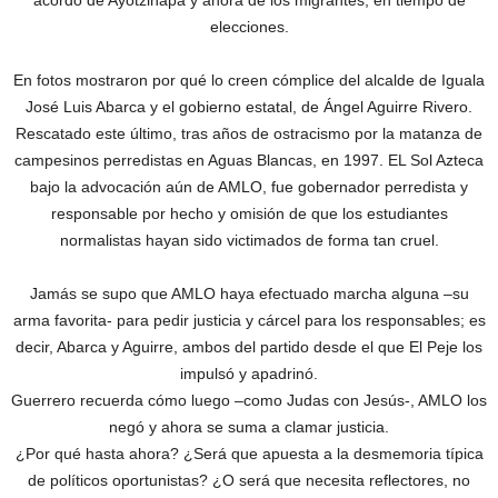
acordó de Ayotzinapa y ahora de los migrantes, en tiempo de
elecciones.
En fotos mostraron por qué lo creen cómplice del alcalde de Iguala
José Luis Abarca y el gobierno estatal, de Ángel Aguirre Rivero.
Rescatado este último, tras años de ostracismo por la matanza de
campesinos perredistas en Aguas Blancas, en 1997. EL Sol Azteca
bajo la advocación aún de AMLO, fue gobernador perredista y
responsable por hecho y omisión de que los estudiantes
normalistas hayan sido victimados de forma tan cruel.
Jamás se supo que AMLO haya efectuado marcha alguna –su
arma favorita- para pedir justicia y cárcel para los responsables; es
decir, Abarca y Aguirre, ambos del partido desde el que El Peje los
impulsó y apadrinó.
Guerrero recuerda cómo luego –como Judas con Jesús-, AMLO los
negó y ahora se suma a clamar justicia.
¿Por qué hasta ahora? ¿Será que apuesta a la desmemoria típica
de políticos oportunistas? ¿O será que necesita reflectores, no