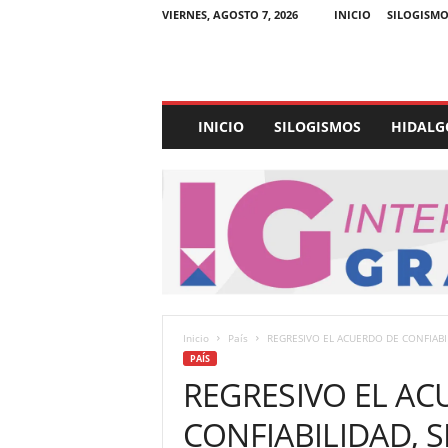
VIERNES, AGOSTO 7, 2026
INICIO
SILOGISMO
E
INICIO
SILOGISMOS
HIDALG
x
p
e
d
i
e
n
t
e
U
Inicio
País
REGRESIVO EL ACUERDO DE CONFIABIL
l
PAÍS
t
REGRESIVO EL AC
r
a
CONFIABILIDAD, 