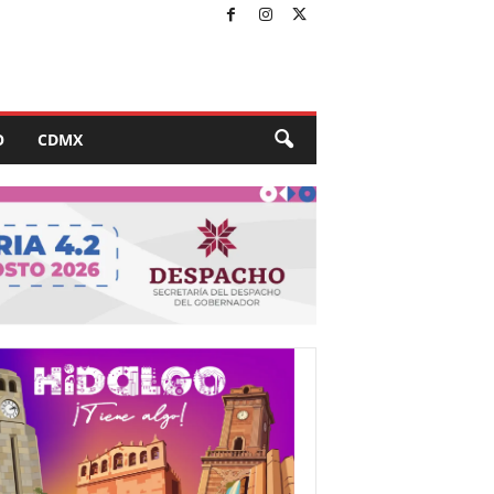
O
CDMX