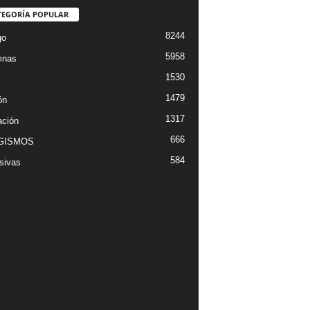
TEGORÍA POPULAR
8244
go
5958
mnas
1530
1479
ón
1317
ción
666
GISMOS
584
sivas