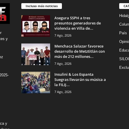
Incluso más noticias
CA
Hidal
Asegura SSPH a tres
presuntos generadores de
Colu
violencia en Villa de...
r
País
7 Ago, 2026
tes y
Opini
Menchaca Salazar favorece
Educa
desarrollo de Metztitlán con
más de 212 millones...
ez
SILO
7 Ago, 2026
Exclu
Insulini & Los Espanta
2025-
Suegras llevarán su música a
la FILIJ...
7 Ago, 2026
ica y