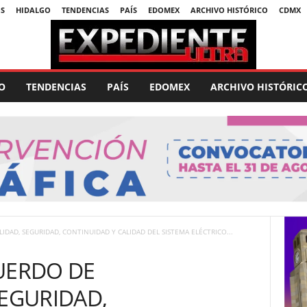
S
HIDALGO
TENDENCIAS
PAÍS
EDOMEX
ARCHIVO HISTÓRICO
CDMX
O
TENDENCIAS
PAÍS
EDOMEX
ARCHIVO HISTÓRIC
IDAD, SEGURIDAD, CONTINUIDAD Y CALIDAD DEL SISTEMA ELÉCTRICO...
UERDO DE
SEGURIDAD,