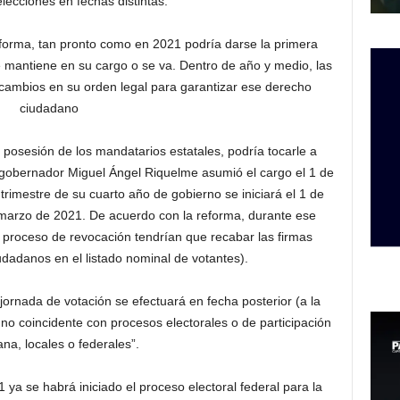
elecciones en fechas distintas.
eforma, tan pronto como en 2021 podría darse la primera
e mantiene en su cargo o se va. Dentro de año y medio, las
cambios en su orden legal para garantizar ese derecho
ciudadano
posesión de los mandatarios estatales, podría tocarle a
 gobernador Miguel Ángel Riquelme asumió el cargo el 1 de
trimestre de su cuarto año de gobierno se iniciará el 1 de
 marzo de 2021. De acuerdo con la reforma, durante ese
 proceso de revocación tendrían que recabar las firmas
dadanos en el listado nominal de votantes).
a jornada de votación se efectuará en fecha posterior (a la
y no coincidente con procesos electorales o de participación
na, locales o federales”.
a se habrá iniciado el proceso electoral federal para la