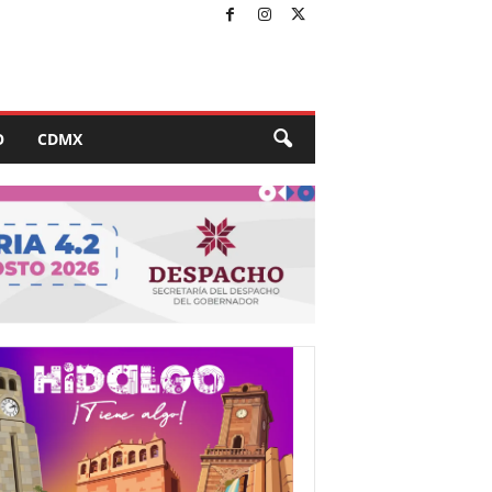
O
CDMX