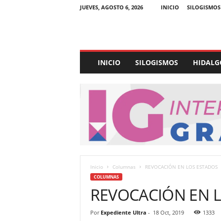
JUEVES, AGOSTO 6, 2026
INICIO
SILOGISMOS
E
INICIO
SILOGISMOS
HIDALG
x
p
e
d
i
e
n
t
e
U
Inicio
Columnas
REVOCACIÓN EN LOS ESTADOS
l
COLUMNAS
t
REVOCACIÓN EN 
r
a
Por
Expediente Ultra
-
18 Oct, 2019
1333