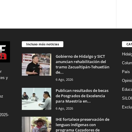
Incluso más noticias
CA
Hidal
Gobierno de Hidalgo y SICT
anuncian rehabilitación del
Colu
tramo Zacualtipán-Tehuetlán
r
de...
País
tes y
6 Ago, 2026
Opini
Educa
Publican resultados de becas
de Posgrados de Excelencia
ez
SILO
para Maestría en...
Exclu
6 Ago, 2026
2025-
IHE fortalece preservación de
lenguas indígenas con
programa Cazadores de