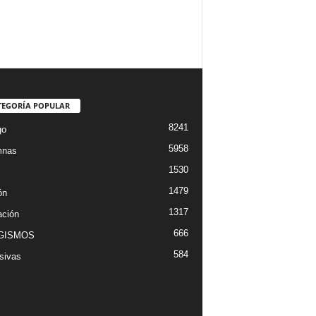
TEGORÍA POPULAR
8241
go
5958
mnas
1530
1479
ón
1317
ción
666
GISMOS
584
sivas