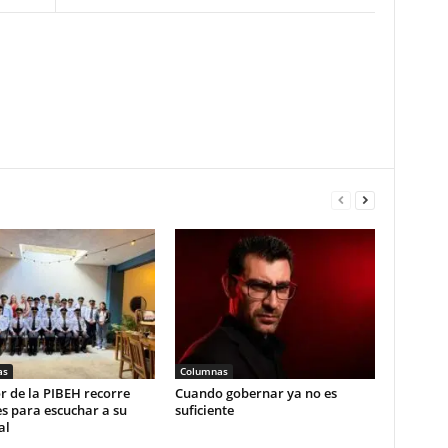
as
Columnas
r de la PIBEH recorre
Cuando gobernar ya no es
s para escuchar a su
suficiente
al