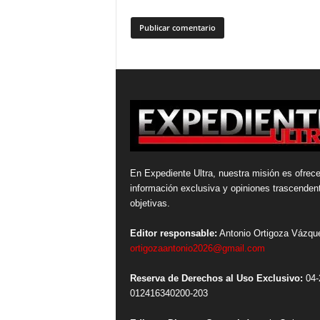
En Expediente Ultra, nuestra misión es ofrece
información exclusiva y opiniones trascenden
objetivas.
Editor responsable:
Antonio Ortigoza Vázqu
ortigozaantonio2026@gmail.com
Reserva de Derechos al Uso Exclusivo:
04-
012416340200-203