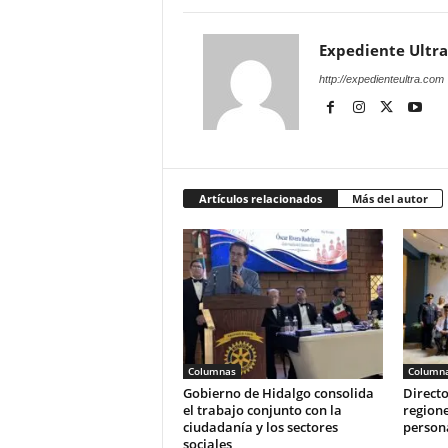
Expediente Ultra
http://expedienteultra.com
Artículos relacionados
Más del autor
Columnas
Column
Gobierno de Hidalgo consolida
Directo
el trabajo conjunto con la
regione
ciudadanía y los sectores
person
sociales