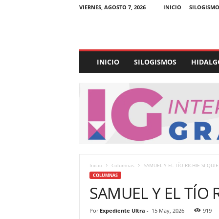
VIERNES, AGOSTO 7, 2026
INICIO
SILOGISMO
E
INICIO
SILOGISMOS
HIDALG
x
p
e
d
i
e
n
t
e
U
Inicio
Columnas
SAMUEL Y EL TÍO RICHIE SI QUI
l
COLUMNAS
t
SAMUEL Y EL TÍO 
r
a
Por
Expediente Ultra
-
15 May, 2026
919