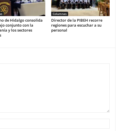
as
Columnas
no de Hidalgo consolida
Director de la PIBEH recorre
ajo conjunto con la
regiones para escuchar a su
nía y los sectores
personal
s