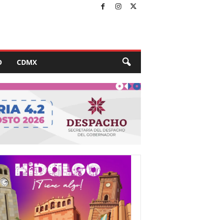
O
CDMX