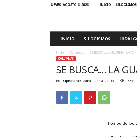
JUEVES, AGOSTO 6, 2026
INICIO
SILOGISMOS
E
INICIO
SILOGISMOS
HIDALG
x
p
Inicio
Columnas
SE BUSCA… LA GUARDIA NACION
e
COLUMNAS
d
SE BUSCA… LA GU
i
e
n
Por
Expediente Ultra
-
14 Oct, 2019
1383
t
e
U
l
t
r
Tiempo de lect
a