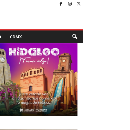
O
CDMX