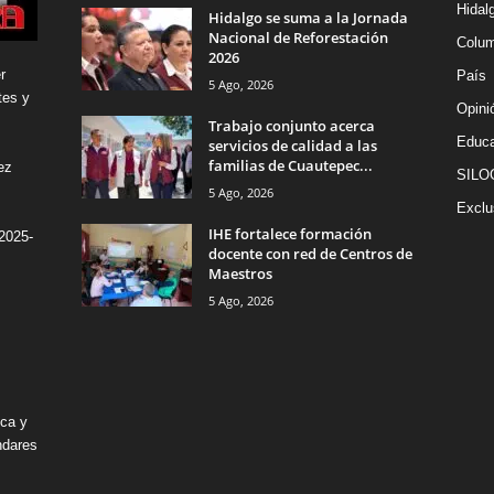
Hidal
Hidalgo se suma a la Jornada
Nacional de Reforestación
Colu
2026
r
País
5 Ago, 2026
tes y
Opini
Trabajo conjunto acerca
Educa
servicios de calidad a las
familias de Cuautepec...
ez
SILO
5 Ago, 2026
Exclu
IHE fortalece formación
2025-
docente con red de Centros de
Maestros
5 Ago, 2026
ica y
ndares