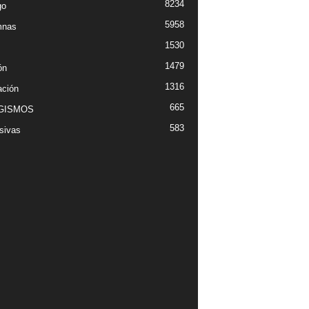
8234
go
5958
mnas
1530
1479
ón
1316
ción
665
GISMOS
583
sivas