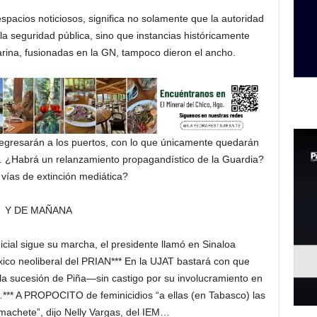
espacios noticiosos, significa no solamente que la autoridad
la seguridad pública, sino que instancias históricamente
arina, fusionadas en la GN, tampoco dieron el ancho.
egresarán a los puertos, con lo que únicamente quedarán
es. ¿Habrá un relanzamiento propagandístico de la Guardia?
 vías de extinción mediática?
Y DE MAÑANA
ial sigue su marcha, el presidente llamó en Sinaloa
ico neoliberal del PRIAN*** En la UJAT bastará con que
la sucesión de Piña—sin castigo por su involucramiento en
*** A PROPOCITO de feminicidios “a ellas (en Tabasco) las
machete”, dijo Nelly Vargas, del IEM…