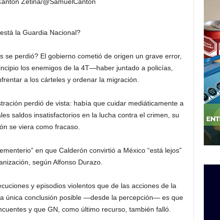
Cantón Zetina/@SamuelCanton
stá la Guardia Nacional?
as se perdió? El gobierno cometió de origen un grave error,
cipio los enemigos de la 4T—haber juntado a policías,
rentar a los cárteles y ordenar la migración.
tración perdió de vista: había que cuidar mediáticamente a
es saldos insatisfactorios en la lucha contra el crimen, su
ión se viera como fracaso.
menterio” en que Calderón convirtió a México “está lejos”
anización, según Alfonso Durazo.
ecuciones y episodios violentos que de las acciones de la
, la única conclusión posible —desde la percepción— es que
ncuentes y que GN, como último recurso, también falló.