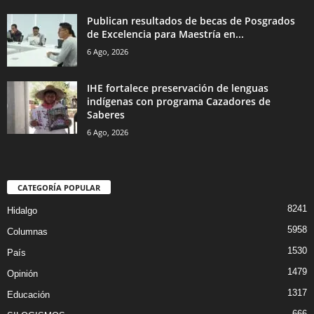
Publican resultados de becas de Posgrados
de Excelencia para Maestría en...
6 Ago, 2026
IHE fortalece preservación de lenguas
indígenas con programa Cazadores de
Saberes
6 Ago, 2026
CATEGORÍA POPULAR
8241
Hidalgo
5958
Columnas
1530
País
1479
Opinión
1317
Educación
666