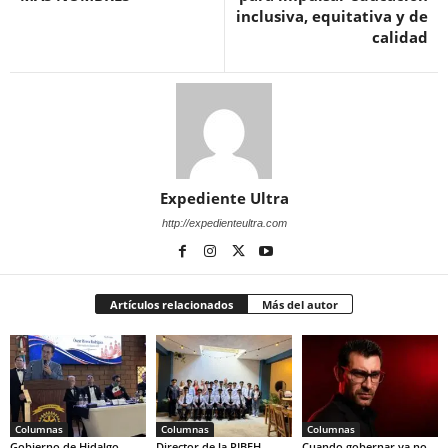
inclusiva, equitativa y de
calidad
Expediente Ultra
http://expedienteultra.com
Artículos relacionados
Más del autor
Columnas
Columnas
Columnas
Gobierno de Hidalgo
Director de la PIBEH
Cuando gobernar ya no