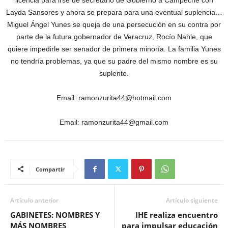
licencia para irse de secretario de Gobierno a Campeche con
Layda Sansores y ahora se prepara para una eventual suplencia…
Miguel Ángel Yunes se queja de una persecución en su contra por
parte de la futura gobernador de Veracruz, Rocío Nahle, que
quiere impedirle ser senador de primera minoría. La familia Yunes
no tendría problemas, ya que su padre del mismo nombre es su
suplente.
Email: ramonzurita44@hotmail.com
Email: ramonzurita44@gmail.com
Compartir
Artículo anterior
Artículo siguiente
GABINETES: NOMBRES Y
IHE realiza encuentro
MÁS NOMBRES
para impulsar educación