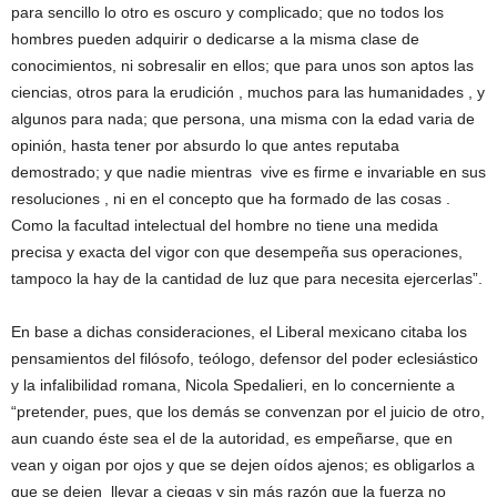
para sencillo lo otro es oscuro y complicado; que no todos los
hombres pueden adquirir o dedicarse a la misma clase de
conocimientos, ni sobresalir en ellos; que para unos son aptos las
ciencias, otros para la erudición , muchos para las humanidades , y
algunos para nada; que persona, una misma con la edad varia de
opinión, hasta tener por absurdo lo que antes reputaba
demostrado; y que nadie mientras vive es firme e invariable en sus
resoluciones , ni en el concepto que ha formado de las cosas .
Como la facultad intelectual del hombre no tiene una medida
precisa y exacta del vigor con que desempeña sus operaciones,
tampoco la hay de la cantidad de luz que para necesita ejercerlas”.
En base a dichas consideraciones, el Liberal mexicano citaba los
pensamientos del filósofo, teólogo, defensor del poder eclesiástico
y la infalibilidad romana, Nicola Spedalieri, en lo concerniente a
“pretender, pues, que los demás se convenzan por el juicio de otro,
aun cuando éste sea el de la autoridad, es empeñarse, que en
vean y oigan por ojos y que se dejen oídos ajenos; es obligarlos a
que se dejen llevar a ciegas y sin más razón que la fuerza no