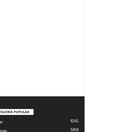
TEGORÍA POPULAR
8241
go
5958
mnas