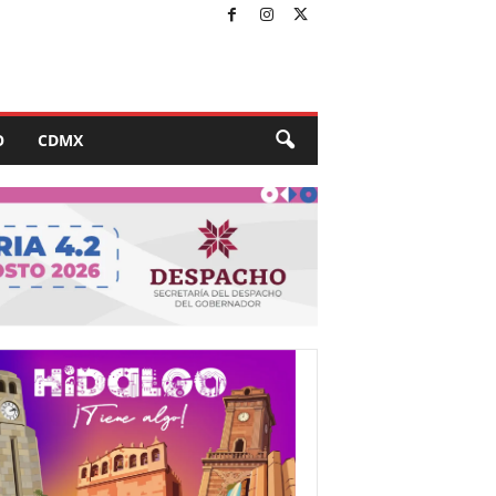
O
CDMX