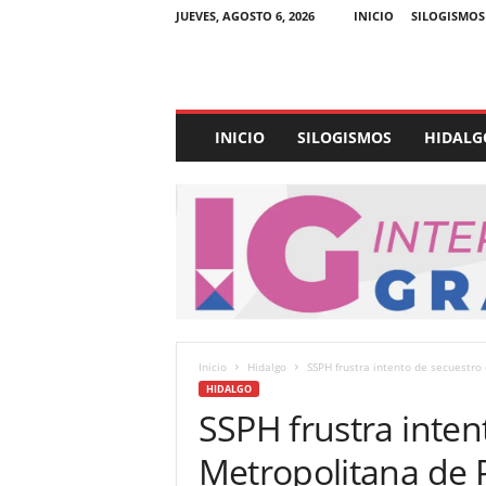
JUEVES, AGOSTO 6, 2026
INICIO
SILOGISMOS
E
INICIO
SILOGISMOS
HIDALG
x
p
e
d
i
e
n
t
e
U
Inicio
Hidalgo
SSPH frustra intento de secuestr
l
HIDALGO
t
SSPH frustra inten
r
a
Metropolitana de