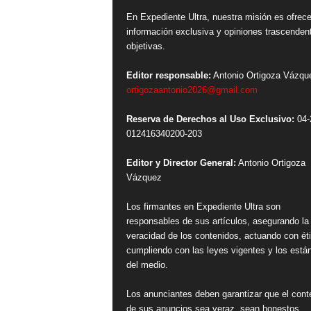
En Expediente Ultra, nuestra misión es ofrece
información exclusiva y opiniones trascenden
objetivas.
Editor responsable:
Antonio Ortigoza Vázqu
ortigozaantonio2026@gmail.com
Reserva de Derechos al Uso Exclusivo:
04-
012416340200-203
Editor y Director General:
Antonio Ortigoza
Vázquez
Los firmantes en Expediente Ultra son
responsables de sus artículos, asegurando la
veracidad de los contenidos, actuando con ét
cumpliendo con las leyes vigentes y los está
del medio.
Los anunciantes deben garantizar que el cont
de sus anuncios sea veraz, sean honestos,