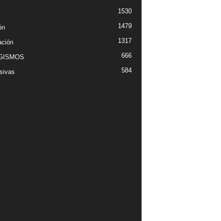
1530
1479
ón
1317
ción
666
GISMOS
584
sivas