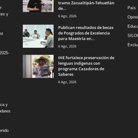
tramo Zacualtipán-Tehuetlán
r
de...
País
tes y
6 Ago, 2026
Opini
Educa
Publican resultados de becas
de Posgrados de Excelencia
ez
SILO
para Maestría en...
Exclu
6 Ago, 2026
2025-
IHE fortalece preservación de
lenguas indígenas con
programa Cazadores de
Saberes
6 Ago, 2026
ica y
ndares
enido