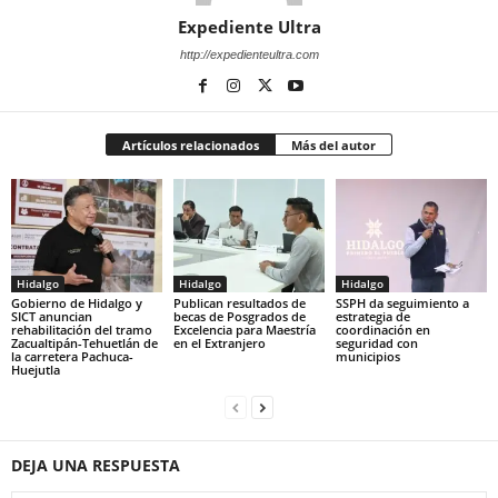
Expediente Ultra
http://expedienteultra.com
Artículos relacionados
Más del autor
Hidalgo
Hidalgo
Hidalgo
Gobierno de Hidalgo y
Publican resultados de
SSPH da seguimiento a
SICT anuncian
becas de Posgrados de
estrategia de
rehabilitación del tramo
Excelencia para Maestría
coordinación en
Zacualtipán-Tehuetlán de
en el Extranjero
seguridad con
la carretera Pachuca-
municipios
Huejutla
DEJA UNA RESPUESTA