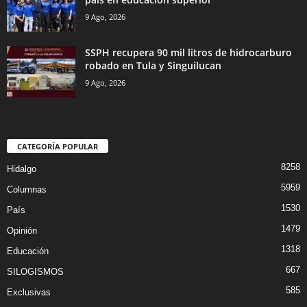
9 Ago, 2026
SSPH recupera 90 mil litros de hidrocarburo
robado en Tula y Singuilucan
9 Ago, 2026
CATEGORÍA POPULAR
8258
Hidalgo
5959
Columnas
1530
País
1479
Opinión
1318
Educación
667
SILOGISMOS
585
Exclusivas