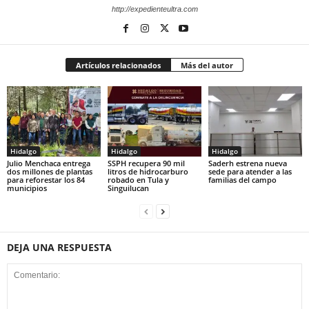
http://expedienteultra.com
Artículos relacionados
Más del autor
Hidalgo
Hidalgo
Hidalgo
Julio Menchaca entrega
SSPH recupera 90 mil
Saderh estrena nueva
dos millones de plantas
litros de hidrocarburo
sede para atender a las
para reforestar los 84
robado en Tula y
familias del campo
municipios
Singuilucan
DEJA UNA RESPUESTA