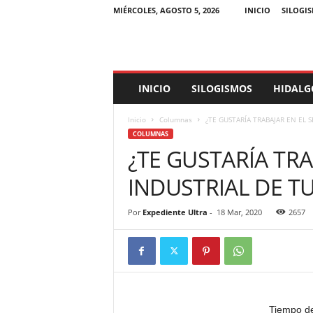
MIÉRCOLES, AGOSTO 5, 2026
INICIO
SILOGI
E
INICIO
SILOGISMOS
HIDALG
x
p
Inicio
Columnas
¿TE GUSTARÍA TRABAJAR EN EL 
e
COLUMNAS
d
¿TE GUSTARÍA TRA
i
e
INDUSTRIAL DE T
n
t
e
Por
Expediente Ultra
-
18 Mar, 2020
2657
U
l
t
r
a
Tiempo de