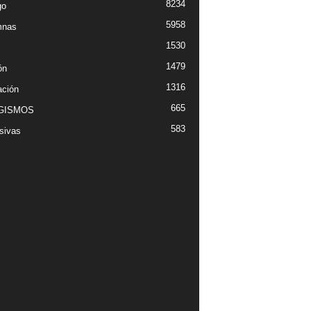
8234
go
5958
mnas
1530
1479
ón
1316
ción
665
GISMOS
583
sivas