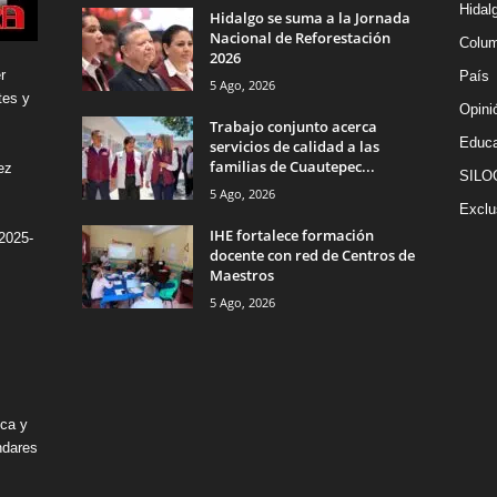
Hidal
Hidalgo se suma a la Jornada
Nacional de Reforestación
Colu
2026
r
País
5 Ago, 2026
tes y
Opini
Trabajo conjunto acerca
Educa
servicios de calidad a las
familias de Cuautepec...
ez
SILO
5 Ago, 2026
Exclu
IHE fortalece formación
2025-
docente con red de Centros de
Maestros
5 Ago, 2026
ica y
ndares