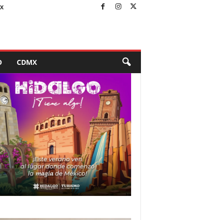
X
O
CDMX