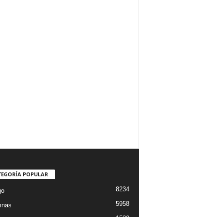
TEGORÍA POPULAR
8234
go
5958
mnas