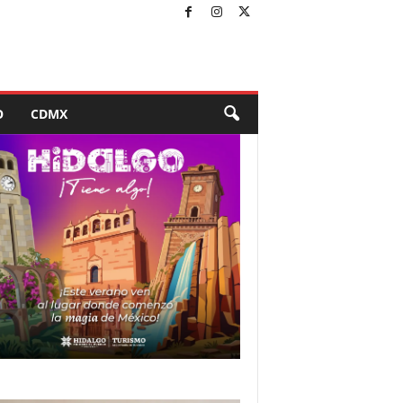
O
CDMX