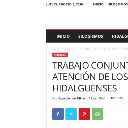
JUEVES, AGOSTO 6, 2026
INICIO
SILOGISMOS
E
INICIO
SILOGISMOS
HIDALG
x
p
Inicio
Hidalgo
TRABAJO CONJUNTO, CLAVE PARA 
e
HIDALGO
d
TRABAJO CONJUNT
i
e
ATENCIÓN DE LOS
n
t
HIDALGUENSES
e
U
l
Por
Expediente Ultra
-
4 Ene, 2020
1445
t
r
a