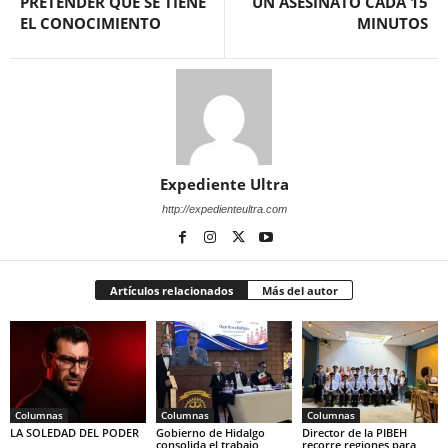
PRETENDER QUE SE TIENE
UN ASESINATO CADA 15
EL CONOCIMIENTO
MINUTOS
Expediente Ultra
http://expedienteultra.com
Artículos relacionados
Más del autor
Columnas
Columnas
Columnas
LA SOLEDAD DEL PODER
Gobierno de Hidalgo
Director de la PIBEH
consolida el trabajo
recorre regiones para