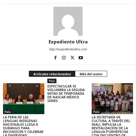
Expediente Ultra
http://expedienteultra.com
Artículos relacionados
Más del autor
País
ESPECTACULAR SE
VISLUMBRA LA SEGUDA
MITAD DE TEMPORADA
DE NASCAR MÉXICO
SERIES
País
País
LA FERIA DE LAS
LA SECRETARÍA DE
LENGUAS INDÍGENAS
CULTURA, A TRAVÉS DEL
NACIONALES LLEGA A
INALI, IMPULSA LA
DURANGO PARA
REVITALIZACIÓN DE LA
RECONOCER Y CELEBRAR
LENGUA P’URHÉPECHA
LA DIVERSIDAD
CON ENCUENTRO DE