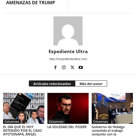
AMENAZAS DE TRUMP
Expediente Ultra
http://expedienteultra.com
Artículos relacionados
Más del autor
Columnas
Columnas
Columnas
EL DÍA QUE EL HOY
LA SOLEDAD DEL PODER
Gobierno de Hidalgo
DETENIDO POR EL CASO
consolida el trabajo
AYOTZINAPA, ÁNGEL
conjunto con la