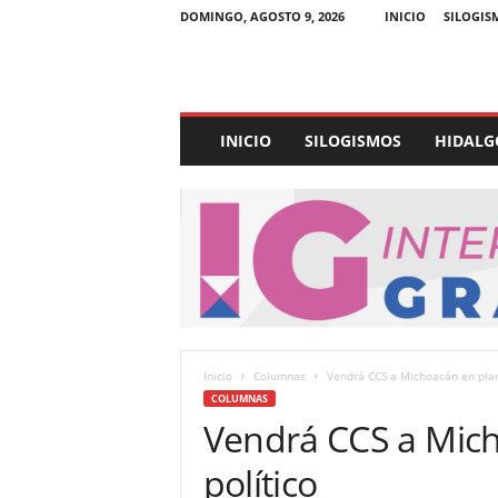
DOMINGO, AGOSTO 9, 2026
INICIO
SILOGIS
E
INICIO
SILOGISMOS
HIDALG
x
p
e
d
i
e
n
t
e
U
Inicio
Columnas
Vendrá CCS a Michoacán en plan 
l
COLUMNAS
t
Vendrá CCS a Mich
r
a
político