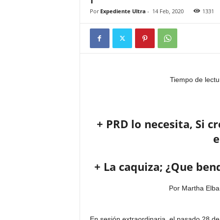
Por
Expediente Ultra
-
14 Feb, 2020
1331
Tiempo de lectu
+ PRD lo necesita, Si c
e
+ La caquiza; ¿Que bend
Por Martha Elba
En sesión extraordinaria, el pasado 28 de