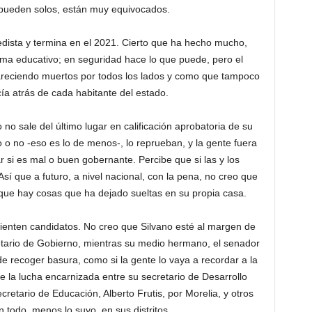
 pueden solos, están muy equivocados.
edista y termina en el 2021. Cierto que ha hecho mucho,
 tema educativo; en seguridad hace lo que puede, pero el
areciendo muertos por todos los lados y como que tampoco
ía atrás de cada habitante del estado.
no sale del último lugar en calificación aprobatoria de su
 o no -eso es lo de menos-, lo reprueban, y la gente fuera
 si es mal o buen gobernante. Percibe que si las y los
sí que a futuro, a nivel nacional, con la pena, no creo que
 que hay cosas que ha dejado sueltas en su propia casa.
ienten candidatos. No creo que Silvano esté al margen de
etario de Gobierno, mientras su medio hermano, el senador
de recoger basura, como si la gente lo vaya a recordar a la
 la lucha encarnizada entre su secretario de Desarrollo
cretario de Educación, Alberto Frutis, por Morelia, y otros
 todo, menos lo suyo, en sus distritos.