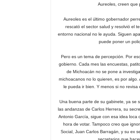
Aureoles, creen que
Aureoles es el último gobernador perr
rescató el sector salud y resolvió el
entorno nacional no le ayuda. Siguen ap
puede poner un polic
Pero es un tema de percepción. Por eso 
gobierno. Cada mes las encuestas, patito
de Michoacán no se pone a investigar
michoacanos no lo quieren, es por algo. A
le pueda ir bien. Y menos si no revisa
Una buena parte de su gabinete, ya se s
las andanzas de Carlos Herrera, su secr
Antonio García, sigue con esa idea loca 
hora de votar. Tampoco creo que ignore
Social, Juan Carlos Barragán, y su ex se
secretarios que hacen