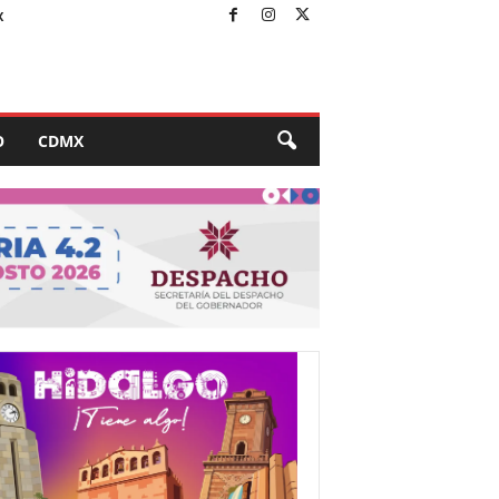
X
O
CDMX