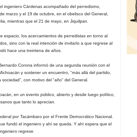
el ingeniero Cárdenas acompañado del perredismo,
e marzo y el 19 de octubre, en el obelisco del General,
lia, mientras que el 21 de mayo, en Jiquilpan.
 espacio, los acercamientos de perredistas en torno al
s, sino con la real intención de invitarlo a que regrese al
ndó hace una treintena de años.
n Bernardo Corona informó de una segunda reunión con el
ichoacán y sostener un encuentro, “más allá del partido,
a sociedad”, con motivo del “año” del General.
cán, en un evento público, abierto y desde luego político,
sanos que tanto lo aprecian.
federal por Tacámbaro por el Frente Democrático Nacional.
que fundó el ingeniero y ahí se queda. Y ahí espera que el
ingeniero regrese.