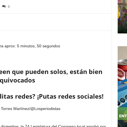
0
ra aprox: 5 minutos, 50 segundos
reen que pueden solos, están bien
quivocados
itas redes? ¡Putas redes sociales!
 Torres Martínez/@Losperiodistas
 diciembre, la 74 Legislatura del Congreso local aprobó por