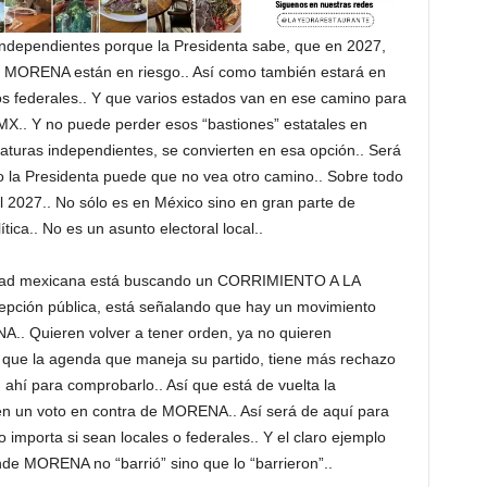
 independientes porque la Presidenta sabe, que en 2027,
 MORENA están en riesgo.. Así como también estará en
os federales.. Y que varios estados van en ese camino para
DMX.. Y no puede perder esos “bastiones” estatales en
aturas independientes, se convierten en esa opción.. Será
 la Presidenta puede que no vea otro camino.. Sobre todo
el 2027.. No sólo es en México sino en gran parte de
ica.. No es un asunto electoral local..
iedad mexicana está buscando un CORRIMIENTO A LA
pción pública, está señalando que hay un movimiento
. Quieren volver a tener orden, ya no quieren
a que la agenda que maneja su partido, tiene más rechazo
 ahí para comprobarlo.. Así que está de vuelta la
en un voto en contra de MORENA.. Así será de aquí para
 importa si sean locales o federales.. Y el claro ejemplo
de MORENA no “barrió” sino que lo “barrieron”..