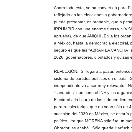
Ahora todo esto, se ha convertido para 
reflejado en las elecciones a gobernadore
puede presentar, es probable, que a pesar
IRRUMPIR con una enorme fuerza, vía Shi
aprueba), de que ANIQUILEN a los organi
a México, hasta la democracia electoral,
seguro es que les “ABRAN LA CANCHA” a l
2026, gobernadores, diputados y quizás 
REFLEXIÓN.. Si llegará a pasar, enton
sistema de partidos políticos en el país.. S
independiente va a ser muy relevante.. No 
“candados” que tiene el INE y los organis
Electoral a la figura de los independiente
para recolectarlas, que no sean sólo de 4
sucesión del 2030 en México, se estaría 
político.. Ya que MORENA sólo fue un mov
Obrador, se acabó.. Sólo queda Harfuch p