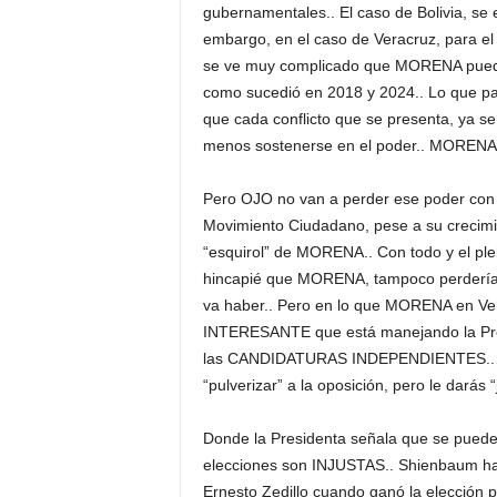
gubernamentales.. El caso de Bolivia, se 
embargo, en el caso de Veracruz, para el 
se ve muy complicado que MORENA pued
como sucedió en 2018 y 2024.. Lo que pa
que cada conflicto que se presenta, ya se
menos sostenerse en el poder.. MOREN
Pero OJO no van a perder ese poder con el
Movimiento Ciudadano, pese a su crecimie
“esquirol” de MORENA.. Con todo y el pl
hincapié que MORENA, tampoco perdería a
va haber.. Pero en lo que MORENA en Ve
INTERESANTE que está manejando la Pr
las CANDIDATURAS INDEPENDIENTES.. Así 
“pulverizar” a la oposición, pero le darás 
Donde la Presidenta señala que se pueden 
elecciones son INJUSTAS.. Shienbaum hace
Ernesto Zedillo cuando ganó la elección 