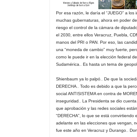
Por esa razón, le daría el “JUEGO” a los
muchas gubernaturas, ahora en poder de
riesgo el control de la cámara de diputad
el 2030, entre ellos Veracruz, Puebla, C
manos del PRI o PAN. Por eso, las candid
una “moneda de cambio” muy fuerte, pero
como le puede ir en la elección federal d
Sudamérica.. Es hasta un tema de geopolít
Shienbaum ya lo palpó.. De que la soc
DERECHA.. Todo es debido a que la perce
social ANTISISTEMA en contra de MORENA.
inseguridad.. La Presidenta se dio cuent
que aprobación y las redes sociales están
“DERECHA”, lo que se está convirtiendo 
adelante en las elecciones que vengan, no
fue este año en Veracruz y Durango.. Don