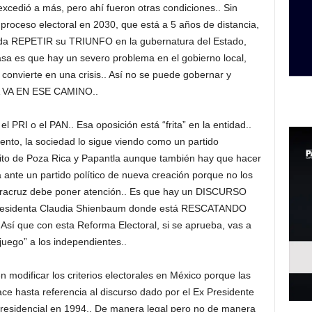
excedió a más, pero ahí fueron otras condiciones.. Sin
proceso electoral en 2030, que está a 5 años de distancia,
a REPETIR su TRIUNFO en la gubernatura del Estado,
sa es que hay un severo problema en el gobierno local,
 convierte en una crisis.. Así no se puede gobernar y
A VA EN ESE CAMINO..
 PRI o el PAN.. Esa oposición está “frita” en la entidad..
nto, la sociedad lo sigue viendo como un partido
eito de Poza Rica y Papantla aunque también hay que hacer
nte un partido político de nueva creación porque no los
racruz debe poner atención.. Es que hay un DISCURSO
esidenta Claudia Shienbaum donde está RESCATANDO
que con esta Reforma Electoral, si se aprueba, vas a
“juego” a los independientes..
modificar los criterios electorales en México porque las
 hasta referencia al discurso dado por el Ex Presidente
presidencial en 1994.. De manera legal pero no de manera