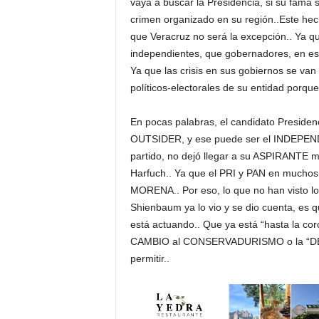
vaya a buscar la Presidencia, si su fama 
crimen organizado en su región..Este he
que Veracruz no será la excepción.. Ya 
independientes, que gobernadores, en est
Ya que las crisis en sus gobiernos se van
políticos-electorales de su entidad porque
En pocas palabras, el candidato Presidenc
OUTSIDER, y ese puede ser el INDEPENDI
partido, no dejó llegar a su ASPIRANTE 
Harfuch.. Ya que el PRI y PAN en mucho
MORENA.. Por eso, lo que no han visto los
Shienbaum ya lo vio y se dio cuenta, es q
está actuando.. Que ya está “hasta la co
CAMBIO al CONSERVADURISMO o la “DERE
permitir..