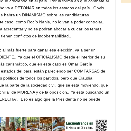
sigue creciendo en el país.. Por la forma en que combate al
cho va a DETONAR en todos los estados del país.. Obvio
que habrá un DINAMISMO sobre las candidaturas
e caso, como Rocío Nahle, no lo van a poder controlar..
 a acrecentar y no se podrán abocar a cuidar los temas
 tienen conflictos de ingobernabilidad..
ial más fuerte para ganar esa elección, va a ser un
ENTE.. Ya que el OFICIALISMO desde el interior de su
más carismático, que en este caso es Omar García
s estados del país, están pareciendo ser COMPARSAS de
 políticos de todos los partidos, pero que Claudia
ue la parte de la sociedad civil, que se está moviendo, que
ronilla” de MORENA y de la oposición.. Ya está buscando un
CHA”.. Eso es algo que la Presidenta no se puede