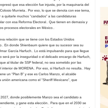
expresó que esa elección fue injusta, por la maquinaria del
Colosio Murrieta.. Por eso, lo que se denota con ese tema,
a quitarle muchos “candados” a las candidaturas
lar con esa Reforma Electoral.. Que tienen en demasía y
os procesos electorales en México..
eva relación que se tiene con los Estados Unidos
p.. En donde Shienbaum quiere que su sucesor sea su
 Omar García Harfuch.. Lo está impulsando para que llegue
será por la inseguridad o el delicado encargo de Harfuch,
 que al titular de SSP federal, no sea sometido por las
 el interior de MORENA.. Por eso, si Harfuch no resulta.. Hay
ene un “Plan B” y ese es Carlos Manzo, el alcalde
a unión americana como el “Sheriff Mexicano”, que
l 2027, donde posiblemente Manzo sea el candidato a
endiente, y gane esta elección.. Para que en el 2030 se