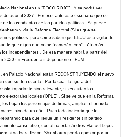
Palacio Nacional en un “FOCO ROJO”.. Y se podrá ver
s de aquí al 2027.. Por eso, ante este escenario que se
 de los candidatos de los partidos políticos.. Se puede
enbaum y vía la Reforma Electoral (Si es que se
smos políticos, pero como saben que EEUU está vigilando
 puede que digan que no se “comerán todo”.. Y lo más
os independientes.. De esa manera habrá a partir del
en 2030 un Presidente independiente.. PUM..
ces, en Palacio Nacional están RECONSTRUYENDO el nuevo
in que se den cuenta.. Por lo cual, la figura del
solo importante sino relevante, si les quitan los
mo electorales locales (OPLE).. Si se ve que en la Reforma
s, les bajan los porcentajes de firmas, amplían el periodo
 meses sino de un año.. Pues todo indicaría que la
preparando para que llegue un Presidente sin partido
imiento carismático, que al no estar Andrés Manuel López
ero si no logra llegar.. Shienbaum podría apostar por un