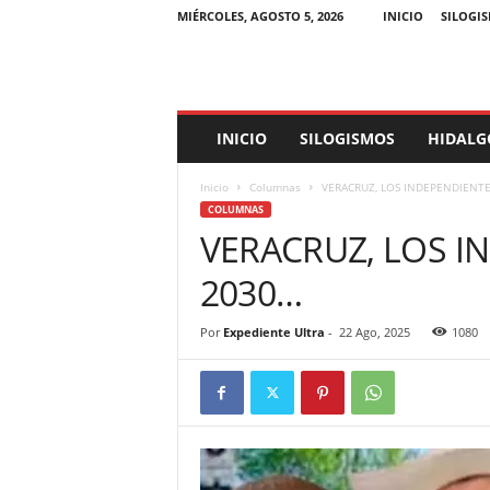
MIÉRCOLES, AGOSTO 5, 2026
INICIO
SILOGI
E
INICIO
SILOGISMOS
HIDALG
x
p
Inicio
Columnas
VERACRUZ, LOS INDEPENDIENTE
e
COLUMNAS
d
VERACRUZ, LOS I
i
e
2030…
n
t
e
Por
Expediente Ultra
-
22 Ago, 2025
1080
U
l
t
r
a