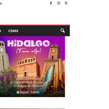
X
O
CDMX