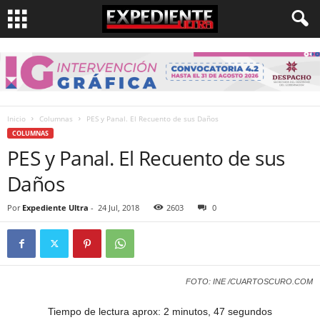
Inicio
Columnas
PES y Panal. El Recuento de sus Daños
COLUMNAS
PES y Panal. El Recuento de sus
Daños
Por
Expediente Ultra
-
24 Jul, 2018
2603
0
FOTO: INE /CUARTOSCURO.COM
Tiempo de lectura aprox: 2 minutos, 47 segundos