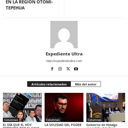
EN LA REGIÓN OTOMÍ-
TEPEHUA
Expediente Ultra
http://expedienteultra.com
Artículos relacionados
Más del autor
Columnas
Columnas
Columnas
EL DÍA QUE EL HOY
LA SOLEDAD DEL PODER
Gobierno de Hidalgo