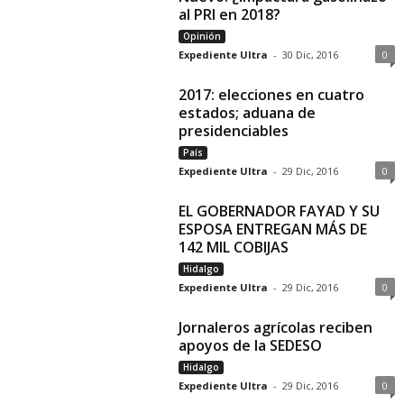
al PRI en 2018?
Opinión
Expediente Ultra
-
30 Dic, 2016
0
2017: elecciones en cuatro
estados; aduana de
presidenciables
País
Expediente Ultra
-
29 Dic, 2016
0
EL GOBERNADOR FAYAD Y SU
ESPOSA ENTREGAN MÁS DE
142 MIL COBIJAS
Hidalgo
Expediente Ultra
-
29 Dic, 2016
0
Jornaleros agrícolas reciben
apoyos de la SEDESO
Hidalgo
Expediente Ultra
-
29 Dic, 2016
0