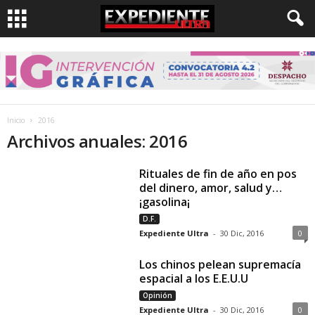
Inicio
2016
Archivos anuales: 2016
Rituales de fin de año en pos
del dinero, amor, salud y…
¡gasolina¡
D.F.
Expediente Ultra
-
30 Dic, 2016
0
Los chinos pelean supremacía
espacial a los E.E.U.U
Opinión
Expediente Ultra
-
30 Dic, 2016
0