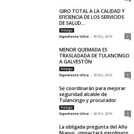
GIRO TOTAL A LA CALIDAD Y
EFICIENCIA DE LOS SERVICIOS
DE SALUD...
Hidalgo
Expediente Ultra
-
30 Dic, 2016
0
MENOR QUEMADA ES
TRASLADADA DE TULANCINGO
A GALVESTÓN
Hidalgo
Expediente Ultra
-
30 Dic, 2016
0
Se coordinarán para mejorar
seguridad alcalde de
Tulancingo y procurador
Hidalgo
Expediente Ultra
-
30 Dic, 2016
0
La obligada pregunta del Año
Nuevo: ¿impactará gasolinazo