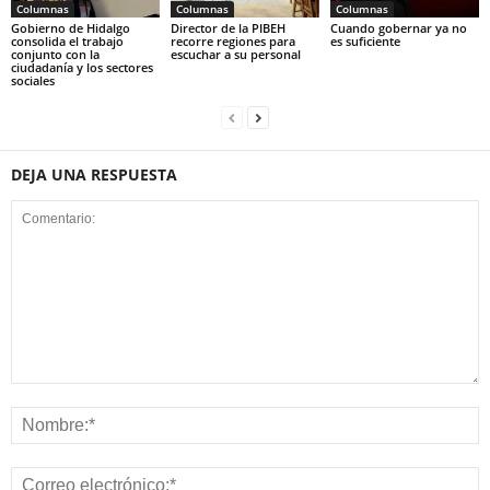
Columnas
Columnas
Columnas
Gobierno de Hidalgo
Director de la PIBEH
Cuando gobernar ya no
consolida el trabajo
recorre regiones para
es suficiente
conjunto con la
escuchar a su personal
ciudadanía y los sectores
sociales
DEJA UNA RESPUESTA