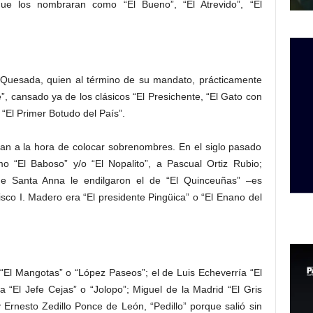
que los nombraran como “El Bueno”, “El Atrevido”, “El
Quesada, quien al término de su mandato, prácticamente
e”, cansado ya de los clásicos “El Presichente, “El Gato con
 “El Primer Botudo del País”.
an a la hora de colocar sobrenombres. En el siglo pasado
 “El Baboso” y/o “El Nopalito”, a Pascual Ortiz Rubio;
e Santa Anna le endilgaron el de “El Quinceuñas” –es
sco I. Madero era “El presidente Pingüica” o “El Enano del
El Mangotas” o “López Paseos”; el de Luis Echeverría “El
a “El Jefe Cejas” o “Jolopo”; Miguel de la Madrid “El Gris
 Ernesto Zedillo Ponce de León, “Pedillo” porque salió sin