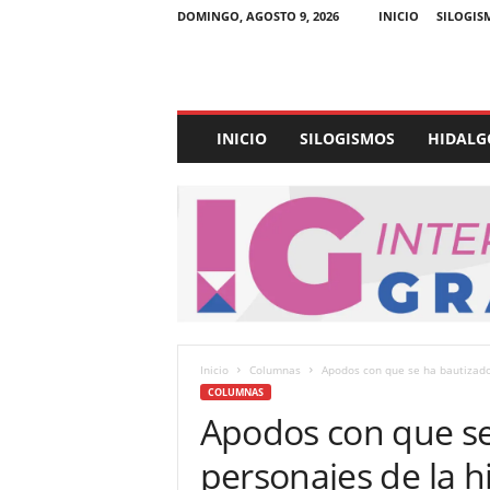
DOMINGO, AGOSTO 9, 2026
INICIO
SILOGIS
E
INICIO
SILOGISMOS
HIDALG
x
p
e
d
i
e
n
t
e
U
Inicio
Columnas
Apodos con que se ha bautizado 
l
COLUMNAS
t
Apodos con que se
r
a
personajes de la hi