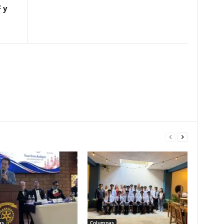
 y
as
Columnas