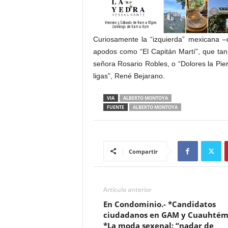
Curiosamente la “izquierda” mexicana 
apodos como “El Capitán Martí”, que tan 
señora Rosario Robles, o “Dolores la Pier
ligas”, René Bejarano.
VIA
ALBERTO MONTOYA
FUENTE
ALBERTO MONTOYA
Compartir
Artículo anterior
En Condominio.- *Candidatos
ciudadanos en GAM y Cuauhtém
*La moda sexenal: “nadar de