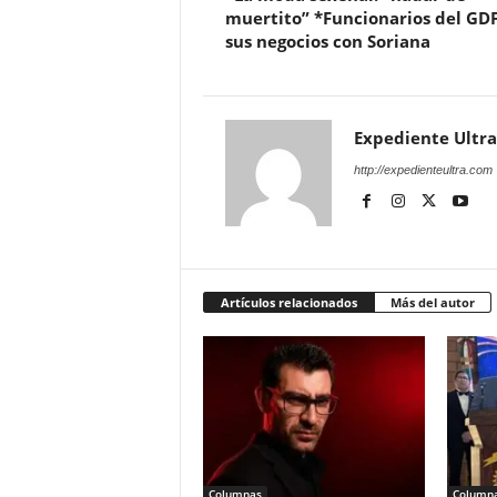
muertito” *Funcionarios del GDF
sus negocios con Soriana
Expediente Ultra
http://expedienteultra.com
Artículos relacionados
Más del autor
Columnas
Column