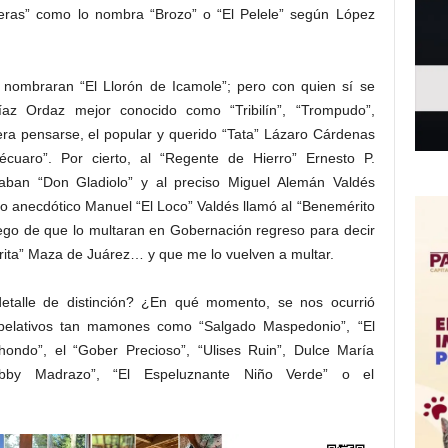
lderas” como lo nombra “Brozo” o “El Pelele” según López
o nombraran “El Llorón de Icamole”; pero con quien sí se
z Ordaz mejor conocido como “Tribilín”, “Trompudo”,
era pensarse, el popular y querido “Tata” Lázaro Cárdenas
cuaro”. Por cierto, al “Regente de Hierro” Ernesto P.
maban “Don Gladiolo” y al preciso Miguel Alemán Valdés
to anecdótico Manuel “El Loco” Valdés llamó al “Benemérito
uego de que lo multaran en Gobernación regreso para decir
ita” Maza de Juárez… y que me lo vuelven a multar.
detalle de distinción? ¿En qué momento, se nos ocurrió
 apelativos tan mamones como “Salgado Maspedonio”, “El
chondo”, el “Gober Precioso”, “Ulises Ruin”, Dulce María
obby Madrazo”, “El Espeluznante Niño Verde” o el