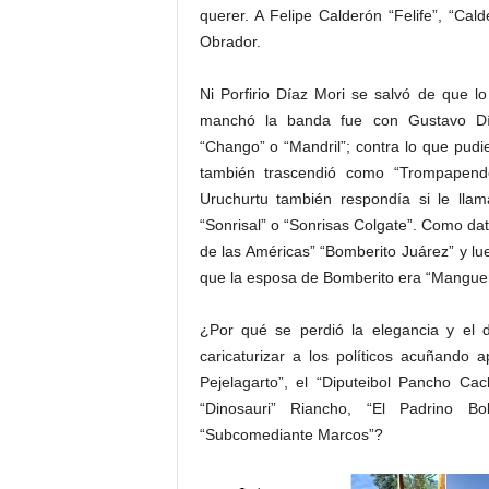
querer. A Felipe Calderón “Felife”, “Ca
Obrador.
Ni Porfirio Díaz Mori se salvó de que l
manchó la banda fue con Gustavo Día
“Chango” o “Mandril”; contra lo que pudi
también trascendió como “Trompapendé
Uruchurtu también respondía si le lla
“Sonrisal” o “Sonrisas Colgate”. Como da
de las Américas” “Bomberito Juárez” y l
que la esposa de Bomberito era “Manguer
¿Por qué se perdió la elegancia y el 
caricaturizar a los políticos acuñando
Pejelagarto”, el “Diputeibol Pancho Ca
“Dinosauri” Riancho, “El Padrino B
“Subcomediante Marcos”?