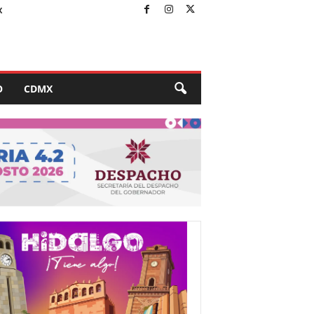
X
O
CDMX