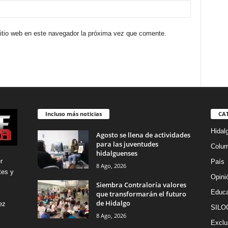
sitio web en este navegador la próxima vez que comente.
Incluso más noticias
CA
Hidal
Agosto se llena de actividades
para las juventudes
Colu
hidalguenses
r
País
8 Ago, 2026
tes y
Opini
Siembra Contraloría valores
Educa
que transformarán el futuro
de Hidalgo
ez
SILO
8 Ago, 2026
Exclu