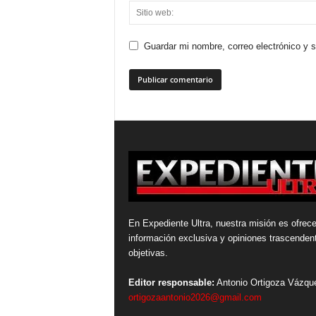
Guardar mi nombre, correo electrónico y 
En Expediente Ultra, nuestra misión es ofrece
información exclusiva y opiniones trascenden
objetivas.
Editor responsable:
Antonio Ortigoza Vázqu
ortigozaantonio2026@gmail.com