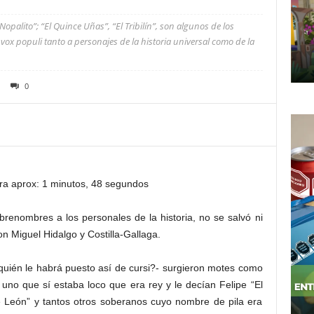
opalito”; “El Quince Uñas”, “El Tribilín”, son algunos de los
x populi tanto a personajes de la historia universal como de la
0
ra aprox: 1 minutos, 48 segundos
renombres a los personales de la historia, no se salvó ni
on Miguel Hidalgo y Costilla-Gallaga.
quién le habrá puesto así de cursi?- surgieron motes como
no que sí estaba loco que era rey y le decían Felipe “El
León” y tantos otros soberanos cuyo nombre de pila era