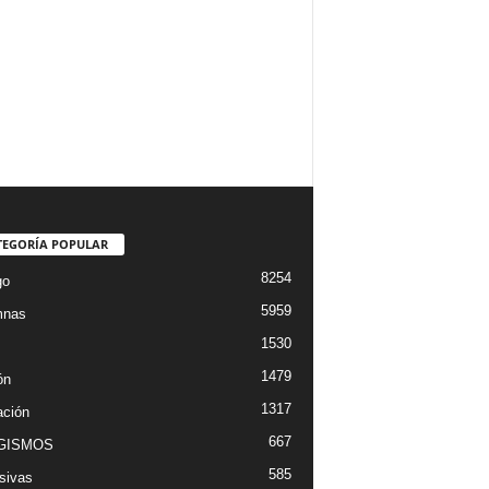
TEGORÍA POPULAR
8254
go
5959
mnas
1530
1479
ón
1317
ción
667
GISMOS
585
sivas