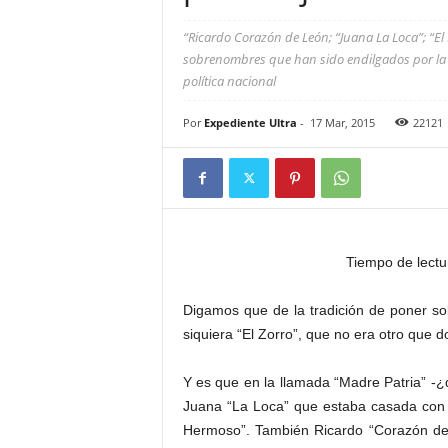
“Ricardo Corazón de León; “Juana La Loca”; “El N
sobrenombres que han sido endilgados por la vo
política nacional
Por
Expediente Ultra
-
17 Mar, 2015
22121
Tiempo de lectu
Digamos que de la tradición de poner sob
siquiera “El Zorro”, que no era otro que d
Y es que en la llamada “Madre Patria” -¿
Juana “La Loca” que estaba casada con u
Hermoso”. También Ricardo “Corazón de 