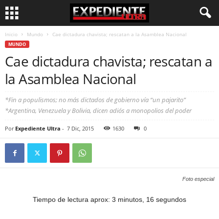
Inicio
Mundo
Cae dictadura chavista; rescatan a la Asamblea Nacional
MUNDO
Cae dictadura chavista; rescatan a
la Asamblea Nacional
*Fin a populismos; no más dictados de gobierno vía “un pajarito”
*Argentina, Venezuela y Bolivia, dicen adiós a monopolios del poder
Por
Expediente Ultra
-
7 Dic, 2015
1630
0
Foto especial
Tiempo de lectura aprox: 3 minutos, 16 segundos