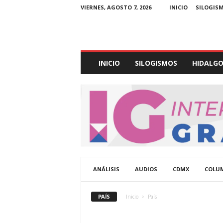
VIERNES, AGOSTO 7, 2026
INICIO
SILOGIS
E
INICIO
SILOGISMOS
HIDALG
x
p
e
d
i
e
n
t
e
U
ANÁLISIS
AUDIOS
CDMX
COLU
l
t
r
PAÍS
Inicio
País
a