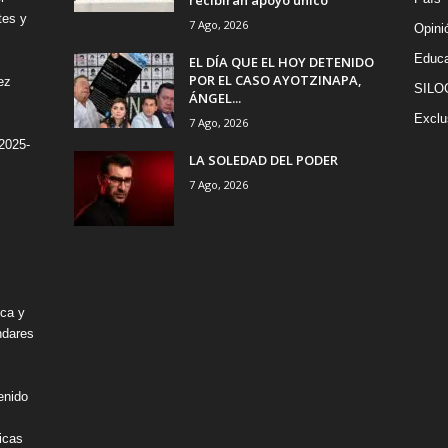
tes y
7 Ago, 2026
Opini
Educa
EL DÍA QUE EL HOY DETENIDO
POR EL CASO AYOTZINAPA,
ez
SILO
ÁNGEL...
Exclu
7 Ago, 2026
2025-
LA SOLEDAD DEL PODER
7 Ago, 2026
ica y
ndares
enido
icas