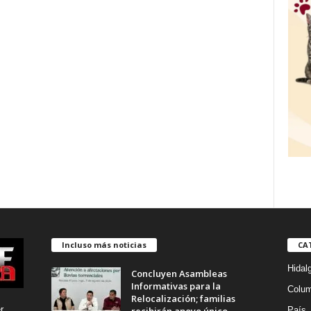
Incluso más noticias
CA
Hidal
Concluyen Asambleas
Informativas para la
Colu
Relocalización; familias
r
recibirán apoyo único
País