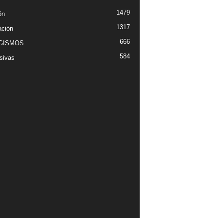
1479
ón
1317
ción
666
GISMOS
584
sivas