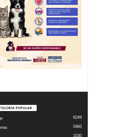
TEGORÍA POPULAR
8249
go
5960
mnas
1530