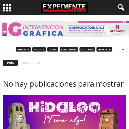
ANÁLISIS
AUDIOS
CDMX
COLUMNAS
CULTURA
DEPORTE
PAÍS
Inicio
País
No hay publicaciones para mostrar