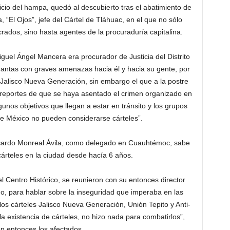
icio del hampa, quedó al descubierto tras el abatimiento de
 “El Ojos”, jefe del Cártel de Tláhuac, en el que no sólo
rados, sino hasta agentes de la procuraduría capitalina.
uel Ángel Mancera era procurador de Justicia del Distrito
ntas con graves amenazas hacia él y hacia su gente, por
l Jalisco Nueva Generación, sin embargo el que a la postre
o reportes de que se haya asentado el crimen organizado en
gunos objetivos que llegan a estar en tránsito y los grupos
e México no pueden considerarse cárteles”.
icardo Monreal Ávila, como delegado en Cuauhtémoc, sabe
 cárteles en la ciudad desde hacía 6 años.
 Centro Histórico, se reunieron con su entonces director
, para hablar sobre la inseguridad que imperaba en las
 los cárteles Jalisco Nueva Generación, Unión Tepito y Anti-
la existencia de cárteles, no hizo nada para combatirlos”,
n entonces los afectados.