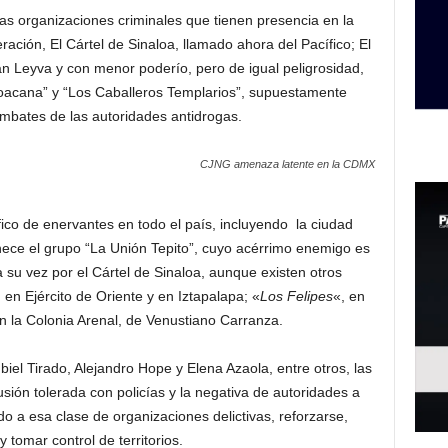
las organizaciones criminales que tienen presencia en la
ación, El Cártel de Sinaloa, llamado ahora del Pacífico; El
rán Leyva y con menor poderío, pero de igual peligrosidad,
hoacana” y “Los Caballeros Templarios”, supuestamente
embates de las autoridades antidrogas.
CJNG amenaza latente en la CDMX
ico de enervantes en todo el país, incluyendo la ciudad
enece el grupo “La Unión Tepito”, cuyo acérrimo enemigo es
a su vez por el Cártel de Sinaloa, aunque existen otros
n Ejército de Oriente y en Iztapalapa; «
Los Felipes
«, en
n la Colonia Arenal, de Venustiano Carranza.
iel Tirado, Alejandro Hope y Elena Azaola, entre otros, las
lusión tolerada con policías y la negativa de autoridades a
do a esa clase de organizaciones delictivas, reforzarse,
 tomar control de territorios.