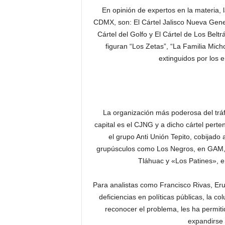
En opinión de expertos en la materia, 
CDMX, son: El Cártel Jalisco Nueva Gener
Cártel del Golfo y El Cártel de Los Belt
figuran “Los Zetas”, “La Familia Mic
extinguidos por los 
La organización más poderosa del tráf
capital es el CJNG y a dicho cártel pert
el grupo Anti Unión Tepito, cobijado 
grupúsculos como Los Negros, en GAM, e
Tláhuac y «Los Patines», e
Para analistas como Francisco Rivas, Erub
deficiencias en políticas públicas, la co
reconocer el problema, les ha permiti
expandirse y