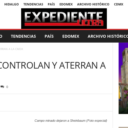
HIDALGO
TENDENCIAS
PAÍS
EDOMEX
ARCHIVO HISTÓRICO
CDMX
O
TENDENCIAS
PAÍS
EDOMEX
ARCHIVO HISTÓRIC
RRAN A LA CMDX
CONTROLAN Y ATERRAN A
0
Campo minado dejaron a Sheinbaum (Foto especial)