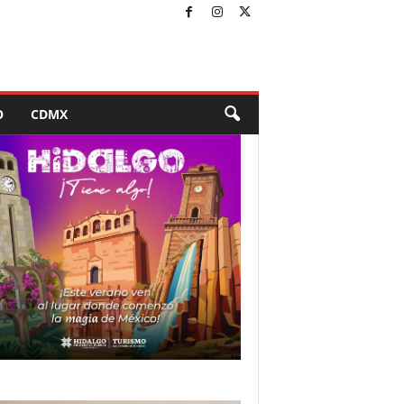
O
CDMX