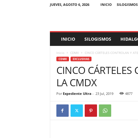
JUEVES, AGOSTO 6, 2026
INICIO
SILOGISMOS
E
INICIO
SILOGISMOS
HIDALG
x
p
Inicio
CDMX
CINCO CÁRTELES CONTROLAN Y ATE
e
CDMX
EXCLUSIVAS
d
CINCO CÁRTELES 
i
e
LA CMDX
n
t
e
Por
Expediente Ultra
-
23 Jul, 2019
4877
U
l
t
r
a