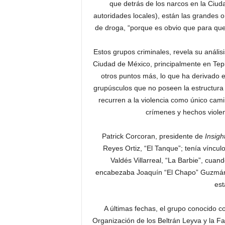
que detrás de los narcos en la Ciud
autoridades locales), están las grandes
de droga, “porque es obvio que para qu
Estos grupos criminales, revela su análisi
Ciudad de México, principalmente en Tepi
otros puntos más, lo que ha derivado e
grupúsculos que no poseen la estructura 
recurren a la violencia como único cami
crímenes y hechos violen
Patrick Corcoran, presidente de
Insigh
Reyes Ortiz, “El Tanque”; tenía víncu
Valdés Villarreal, “La Barbie”, cua
encabezaba Joaquín “El Chapo” Guzmán 
est
A últimas fechas, el grupo conocido c
Organización de los Beltrán Leyva y la F