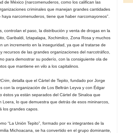
ad de México (narcomenuderos, como los califican las
 organizaciones criminales que manejan grandes cantidades
e haya narcomenuderos, tiene que haber narcomayoreos”.
s, controlan el paso, la distribución y venta de drogas en la
to, Garibaldi, Iztapalapa, Xochimilco, Zona Rosa y muchos
n un incremento en la inseguridad, ya que al tratarse de
y recursos de las grandes organizaciones del narcotráfico,
no para demostrar su poderío, con la consiguiente ola de
tos que mantiene en vilo a los capitalinos.
tCrim
, detalla que el Cártel de Tepito, fundado por Jorge
los con la organización de Los Beltrán Leyva y con Édgar
ndo éstos ya están separados del Cártel de Sinaloa que
Loera, lo que demuestra que detrás de esos mininarcos,
á los grandes capos.
omo “La Unión Tepito”, formado por ex integrantes de la
amilia Michoacana, se ha convertido en el grupo dominante,