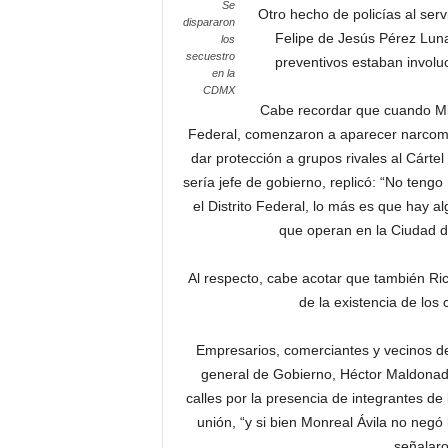
Se
Otro hecho de policías al serv
dispararon
Felipe de Jesús Pérez Luna,
los
secuestro
preventivos estaban involuc
en la
CDMX
Cabe recordar que cuando Mig
Federal, comenzaron a aparecer narcoma
dar protección a grupos rivales al Cárte
sería jefe de gobierno, replicó: “No teng
el Distrito Federal, lo más es que hay al
que operan en la Ciudad d
Al respecto, cabe acotar que también R
de la existencia de los
Empresarios, comerciantes y vecinos del
general de Gobierno, Héctor Maldonado
calles por la presencia de integrantes de
unión, “y si bien Monreal Ávila no negó 
señalaro