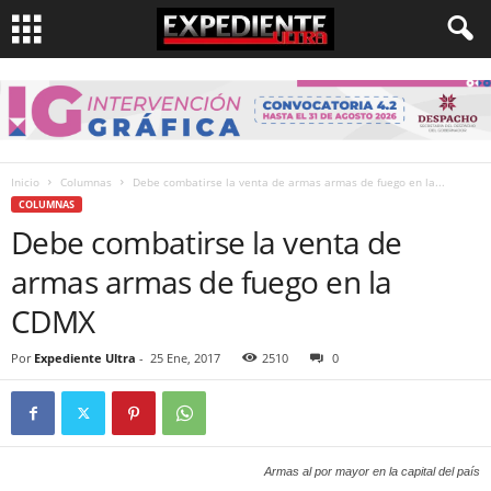
Inicio
Columnas
Debe combatirse la venta de armas armas de fuego en la...
COLUMNAS
Debe combatirse la venta de
armas armas de fuego en la
CDMX
Por
Expediente Ultra
-
25 Ene, 2017
2510
0
Armas al por mayor en la capital del país