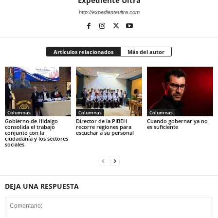
Expediente Ultra
http://expedienteultra.com
Artículos relacionados
Más del autor
Columnas
Columnas
Columnas
Gobierno de Hidalgo
Director de la PIBEH
Cuando gobernar ya no
consolida el trabajo
recorre regiones para
es suficiente
conjunto con la
escuchar a su personal
ciudadanía y los sectores
sociales
DEJA UNA RESPUESTA