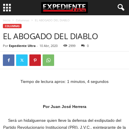
Inicio
Columnas
EL ABOGADO DEL DIABLO
COLUMNAS
EL ABOGADO DEL DIABLO
Por
Expediente Ultra
-
10 Abr, 2020
2999
0
Tiempo de lectura aprox: 1 minutos, 4 segundos
Por Juan José Herrera
Será un hidalguense quien lleve la defensa del exdiputado del
Partido Revolucionario Institucional (PRI), J.V.C., exintegrante de la