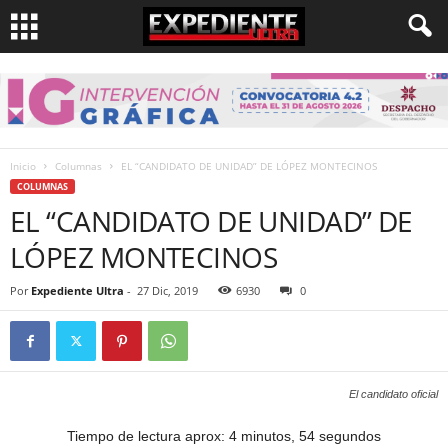
Inicio
Columnas
EL “CANDIDATO DE UNIDAD” DE LÓPEZ MONTECINOS
COLUMNAS
EL “CANDIDATO DE UNIDAD” DE
LÓPEZ MONTECINOS
Por
Expediente Ultra
-
27 Dic, 2019
6930
0
El candidato oficial
Tiempo de lectura aprox: 4 minutos, 54 segundos