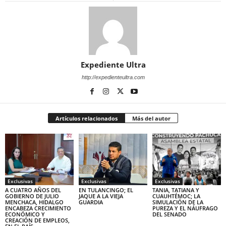
Expediente Ultra
http://expedienteultra.com
Artículos relacionados
Más del autor
Exclusivas
Exclusivas
Exclusivas
A CUATRO AÑOS DEL
EN TULANCINGO; EL
TANIA, TATIANA Y
GOBIERNO DE JULIO
JAQUE A LA VIEJA
CUAUHTÉMOC; LA
MENCHACA, HIDALGO
GUARDIA
SIMULACIÓN DE LA
ENCABEZA CRECIMIENTO
PUREZA Y EL NÁUFRAGO
ECONÓMICO Y
DEL SENADO
CREACIÓN DE EMPLEOS,