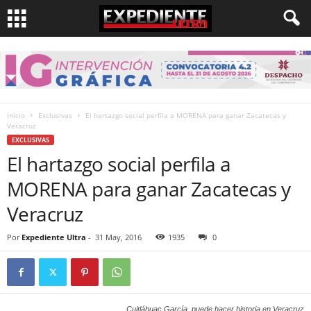
Inicio
Exclusivas
El hartazgo social perfila a MORENA para ganar Zacatecas y
Veracruz
EXCLUSIVAS
El hartazgo social perfila a
MORENA para ganar Zacatecas y
Veracruz
Por
Expediente Ultra
-
31 May, 2016
1935
0
Cuitláhuac García, puede hacer historia en Veracruz