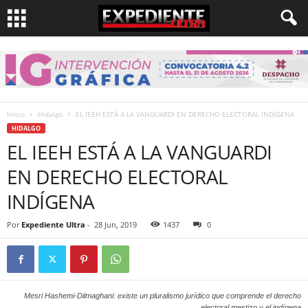
Inicio
Hidalgo
EL IEEH ESTÁ A LA VANGUARDI EN DERECHO ELECTORAL INDÍGENA
HIDALGO
EL IEEH ESTÁ A LA VANGUARDI
EN DERECHO ELECTORAL
INDÍGENA
Por
Expediente Ultra
-
28 Jun, 2019
1437
0
Mesri Hashemi-Dilmaghani: existe un pluralismo jurídico que comprende el derecho
electoral mestizo y el indígena