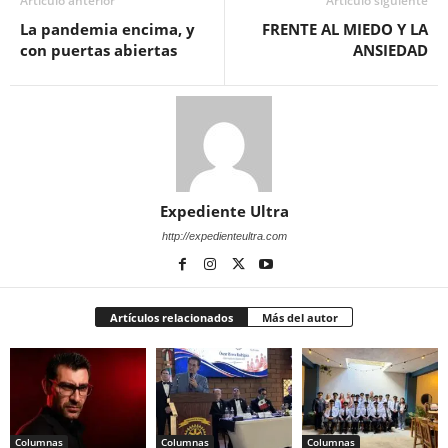
Artículo anterior
Artículo siguiente
La pandemia encima, y
FRENTE AL MIEDO Y LA
con puertas abiertas
ANSIEDAD
Expediente Ultra
http://expedienteultra.com
Artículos relacionados
Más del autor
Columnas
Columnas
Columnas