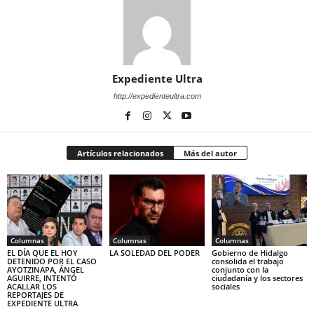
Expediente Ultra
http://expedienteultra.com
Artículos relacionados
Más del autor
Columnas
Columnas
Columnas
EL DÍA QUE EL HOY
LA SOLEDAD DEL PODER
Gobierno de Hidalgo
DETENIDO POR EL CASO
consolida el trabajo
AYOTZINAPA, ÁNGEL
conjunto con la
AGUIRRE, INTENTÓ
ciudadanía y los sectores
ACALLAR LOS
sociales
REPORTAJES DE
EXPEDIENTE ULTRA