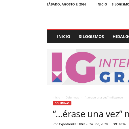
SÁBADO, AGOSTO 8, 2026
INICIO
SILOGISM
E
INICIO
SILOGISMOS
HIDALG
x
p
e
d
i
e
n
t
e
U
Inicio
Columnas
“…érase una vez” milagroso
l
COLUMNAS
t
“…érase una vez” 
r
a
Por
Expediente Ultra
-
24 Ene, 2020
1834