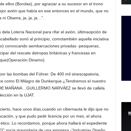
de ellos (Borolas), por agraciar a su sucesor en el trono
mejor avión que había en ese entonces en el mundo, que no
ía ni Obama, ja, ja, ja…”.
s dela Lotería Nacional para rifar el avión, últimaopción de
bellado sonó al principio, comotambién aquella iniciativa
do) convocando aembarcaciones privadas -pesqueras,
ticipar del rescate detropas británicas y francesas en
que(Operación Dinamo).
por las bombas del Führer. De 400 mil sinescapatoria,
ce como El Milagro de Dunkerque.¿Tendremos el nuestro
s?Y DE MAÑANA…GUILLERMO NARVÁEZ se llevó de callela
lección en la UJAT.
erto, hace unos días,cuando un cibernauta le dijo que no
cación, y que pudo pedir licencia por un mes, el ahora
 ético. Lo recordamos, porque ahora hallará el expediente
EC,socia mayoritaria de una empresa -“Industriay Diseño