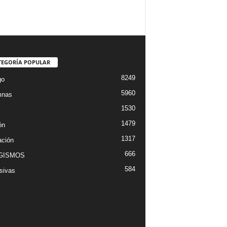
TEGORÍA POPULAR
8249
go
5960
mnas
1530
1479
ón
1317
ción
666
GISMOS
584
sivas