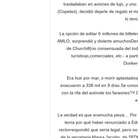
trasladaban en aviones de lujo, y uno 
(Copetes), decidió dejarle de regalo el 
lo ten
La opción de editar 6 millones de billete
AMLO, sorprendió y divierte amuchosDesca
de Churchill(no consensuada del to
turísticas,comerciales, etc.- a par
Dunker
Era huir por mar, o morir aplastados
evacuaron a 338 mil en 9 días.Se cono
con la rifa del aviónde los faraone
e
La verdad es que eramucha pieza… Por ci
tenía por qué haber renunciado a Edu
rectorrespondió que sería legal, pero no
de la secretaria Mayra Jacobo, de SED