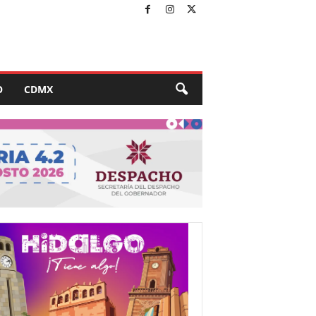
O
CDMX