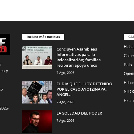
Incluso más noticias
CA
Hidal
Concluyen Asambleas
Informativas para la
Colu
Relocalización; familias
r
recibirán apoyo único
País
tes y
7 Ago, 2026
Opini
Educa
EL DÍA QUE EL HOY DETENIDO
POR EL CASO AYOTZINAPA,
ez
SILO
ÁNGEL...
Exclu
7 Ago, 2026
2025-
LA SOLEDAD DEL PODER
7 Ago, 2026