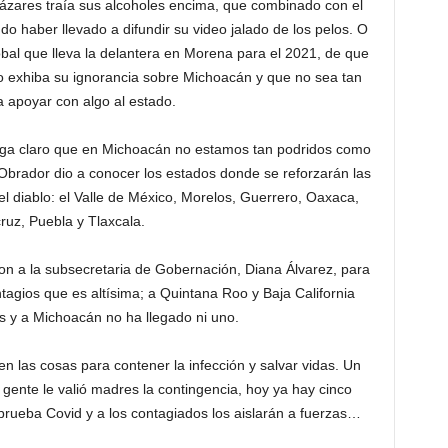
Cázares traía sus alcoholes encima, que combinado con el
 pudo haber llevado a difundir su video jalado de los pelos. O
óbal que lleva la delantera en Morena para el 2021, de que
o exhiba su ignorancia sobre Michoacán y que no sea tan
 apoyar con algo al estado.
enga claro que en Michoacán no estamos tan podridos como
brador dio a conocer los estados donde se reforzarán las
el diablo: el Valle de México, Morelos, Guerrero, Oaxaca,
ruz, Puebla y Tlaxcala.
ron a la subsecretaria de Gobernación, Diana Álvarez, para
tagios que es altísima; a Quintana Roo y Baja California
s y a Michoacán no ha llegado ni uno.
n las cosas para contener la infección y salvar vidas. Un
gente le valió madres la contingencia, hoy ya hay cinco
prueba Covid y a los contagiados los aislarán a fuerzas…