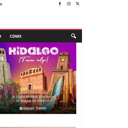
X
O
CDMX