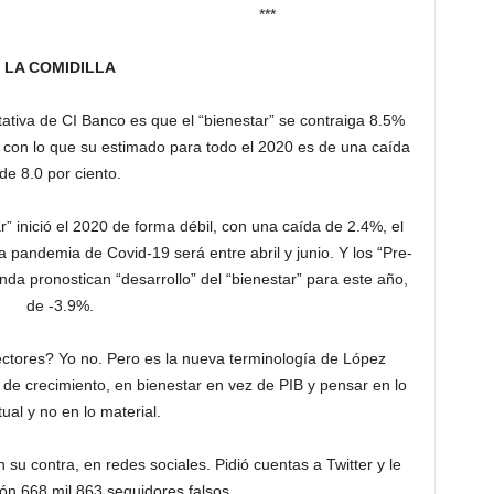
**
LA COMIDILLA
ativa de CI Banco es que el “bienestar” se contraiga 8.5%
o, con lo que su estimado para todo el 2020 es de una caída
de 8.0 por ciento.
r” inició el 2020 de forma débil, con una caída de 2.4%, el
pandemia de Covid-19 será entre abril y junio. Y los “Pre-
nda pronostican “desarrollo” del “bienestar” para este año,
de -3.9%.
ectores? Yo no. Pero es la nueva terminología de López
 de crecimiento, en bienestar en vez de PIB y pensar en lo
tual y no en lo material.
u contra, en redes sociales. Pidió cuentas a Twitter y le
ón 668 mil 863 seguidores falsos.