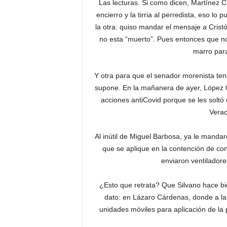
Las lecturas. Si como dicen, Martínez 
encierro y la tirria al perredista, eso lo
la otra: quiso mandar el mensaje a Crist
no esta “muerto”. Pues entonces que n
marro para
Y otra para que el senador morenista t
supone. En la mañanera de ayer, López O
acciones antiCovid porque se les soltó 
Verac
Al inútil de Miguel Barbosa, ya le manda
que se aplique en la contención de con
enviaron ventiladore
¿Esto que retrata? Que Silvano hace bie
dato: en Lázaro Cárdenas, donde a la 
unidades móviles para aplicación de la 