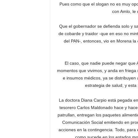
Pues como que el slogan no es muy opo
con Amlo, le 
Que el gobernador se defienda solo y sal
de cobarde y traidor -que en eso no mint
del PAN-, entonces, vio en Morena l
El caso, que nadie puede negar que Aur
momentos que vivimos, y anda en friega
e insumos médicos, ya se distribuyen 
estrategia de salud, y est
La doctora Diana Carpio está pegada en
tesorero Carlos Maldonado hace y hace c
patrullan, entregan los paquetes alimenti
Comunicación Social emitiendo en pro
acciones en la contingencia. Todo, para 
como sucede en los estados mo