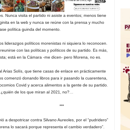
s. Nunca visita el partido ni asiste a eventos; menos tiene
ginita en la web y nunca se reúne con la prensa y mucho
ase política guinda del momento.
os liderazgos políticos morenistas ni siquiera lo reconocen.
unirse con las políticas y políticos de su partido. Es más,
ista; está en la Cámara -me dicen- pero Morena, no es.
al Arias Solís, que tiene casas de enlace en prácticamente
pos comenzó donando libros para ir pasando la cuarentena,
comios Covid y acerca alimentos a la gente de su partido.
¿quién de los que miran al 2021, no?…
**
 a despotricar contra Silvano Aureoles, por el “pudridero”
orena lo sacará porque representa el cambio verdadero”.