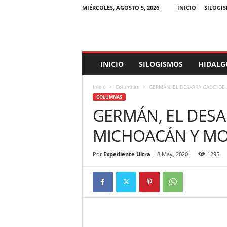
MIÉRCOLES, AGOSTO 5, 2026
INICIO
SILOGI
E
INICIO
SILOGISMOS
HIDALG
x
p
Inicio
Columnas
GERMÁN, EL DESARRAIGADO DE
e
COLUMNAS
d
GERMÁN, EL DES
i
e
MICHOACÁN Y M
n
t
e
Por
Expediente Ultra
-
8 May, 2020
1295
U
l
t
r
a