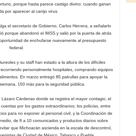
rtuno, porque hasta parece castigo divino: cuando ganan
da por aparecer al canijo virus.
ga el secretario de Gobierno, Carlos Herrera, a señalarlo
ió porque abandonó el IMSS y salió por la puerta de atrás
a oportunidad de enchufarse nuevamente al presupuesto
federal.
eoles y su staff han estado a la altura de los difíciles
 recorriendo personalmente hospitales, comprando equipos
alimentos. En marzo entregó 85 patrullas para apoyar la
a semana, 150 más para la seguridad pública.
 Lázaro Cárdenas donde se registra el mayor contagio; el
uentas por los gastos extraordinarios; los policías, entre
cios para no exponer al personal civil, y la Coordinación de
medio, de 8 a 10 comunicados y productos diarios sobre
evitar que Michoacán ascienda en la escala de descontrol,
renistas de Ciudad de México, Tabasco y Puebla.