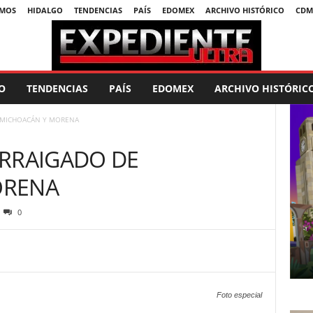
SMOS
HIDALGO
TENDENCIAS
PAÍS
EDOMEX
ARCHIVO HISTÓRICO
CDM
O
TENDENCIAS
PAÍS
EDOMEX
ARCHIVO HISTÓRIC
 MICHOACÁN Y MORENA
ARRAIGADO DE
ORENA
0
Foto especial