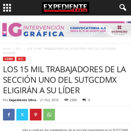
Inicio
D.F.
LOS 15 MIL TRABAJADORES DE LA SECCIÓN UNO DEL SUTGCDMX
ELIGIRÁN ...
CDMX
D.F.
LOS 15 MIL TRABAJADORES DE LA
SECCIÓN UNO DEL SUTGCDMX
ELIGIRÁN A SU LÍDER
Por
Expediente Ultra
-
21 Oct, 2016
2308
0
Van a comicios los trabajadores de la sección mayoritaria en el SUTCDMX