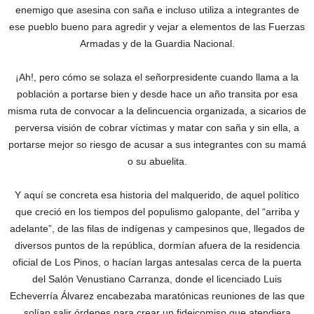
enemigo que asesina con saña e incluso utiliza a integrantes de
ese pueblo bueno para agredir y vejar a elementos de las Fuerzas
Armadas y de la Guardia Nacional.
¡Ah!, pero cómo se solaza el señorpresidente cuando llama a la
población a portarse bien y desde hace un año transita por esa
misma ruta de convocar a la delincuencia organizada, a sicarios de
perversa visión de cobrar víctimas y matar con saña y sin ella, a
portarse mejor so riesgo de acusar a sus integrantes con su mamá
o su abuelita.
Y aquí se concreta esa historia del malquerido, de aquel político
que creció en los tiempos del populismo galopante, del “arriba y
adelante”, de las filas de indígenas y campesinos que, llegados de
diversos puntos de la república, dormían afuera de la residencia
oficial de Los Pinos, o hacían largas antesalas cerca de la puerta
del Salón Venustiano Carranza, donde el licenciado Luis
Echeverría Álvarez encabezaba maratónicas reuniones de las que
solían salir órdenes para crear un fideicomiso que atendiera