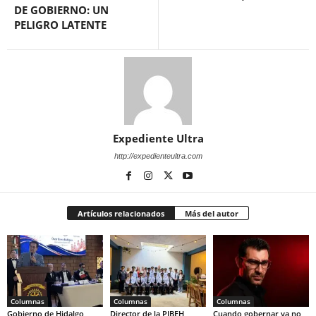
DE GOBIERNO: UN
PELIGRO LATENTE
Expediente Ultra
http://expedienteultra.com
Artículos relacionados
Más del autor
Columnas
Columnas
Columnas
Gobierno de Hidalgo
Director de la PIBEH
Cuando gobernar ya no