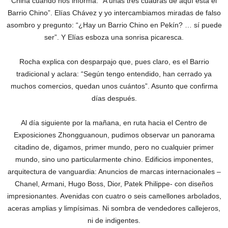
China cuando nos informa: “A unas tres cuadras de aquí está el
Barrio Chino”. Elías Chávez y yo intercambiamos miradas de falso
asombro y pregunto: “¿Hay un Barrio Chino en Pekín? … sí puede
ser”. Y Elías esboza una sonrisa picaresca.
Rocha explica con desparpajo que, pues claro, es el Barrio
tradicional y aclara: “Según tengo entendido, han cerrado ya
muchos comercios, quedan unos cuántos”. Asunto que confirma
días después.
Al día siguiente por la mañana, en ruta hacia el Centro de
Exposiciones Zhongguanoun, pudimos observar un panorama
citadino de, digamos, primer mundo, pero no cualquier primer
mundo, sino uno particularmente chino. Edificios imponentes,
arquitectura de vanguardia: Anuncios de marcas internacionales –
Chanel, Armani, Hugo Boss, Dior, Patek Philippe- con diseños
impresionantes. Avenidas con cuatro o seis camellones arbolados,
aceras amplias y limpísimas. Ni sombra de vendedores callejeros,
ni de indigentes.