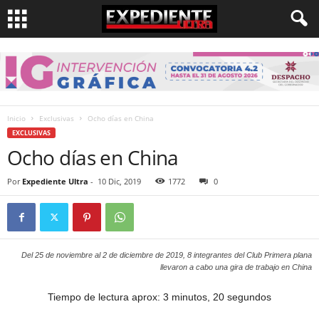
Inicio
Exclusivas
Ocho días en China
EXCLUSIVAS
Ocho días en China
Por
Expediente Ultra
-
10 Dic, 2019
1772
0
Del 25 de noviembre al 2 de diciembre de 2019, 8 integrantes del Club Primera plana
llevaron a cabo una gira de trabajo en China
Tiempo de lectura aprox: 3 minutos, 20 segundos