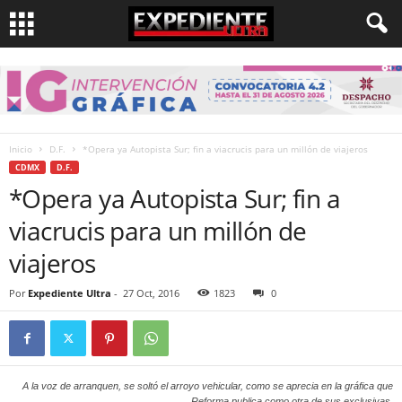
Inicio
D.F.
*Opera ya Autopista Sur; fin a viacrucis para un millón de viajeros
CDMX
D.F.
*Opera ya Autopista Sur; fin a
viacrucis para un millón de
viajeros
Por
Expediente Ultra
-
27 Oct, 2016
1823
0
A la voz de arranquen, se soltó el arroyo vehicular, como se aprecia en la gráfica que
Reforma publica como otra de sus exclusivas.