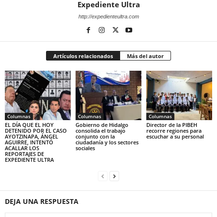
Expediente Ultra
http://expedienteultra.com
Artículos relacionados
Más del autor
Columnas
Columnas
Columnas
EL DÍA QUE EL HOY
Gobierno de Hidalgo
Director de la PIBEH
DETENIDO POR EL CASO
consolida el trabajo
recorre regiones para
AYOTZINAPA, ÁNGEL
conjunto con la
escuchar a su personal
AGUIRRE, INTENTÓ
ciudadanía y los sectores
ACALLAR LOS
sociales
REPORTAJES DE
EXPEDIENTE ULTRA
DEJA UNA RESPUESTA